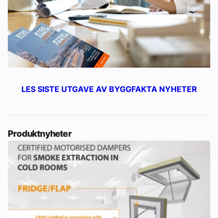
Om VVS Aktuelt
Kontakt oss:
Abonner på fagbladet Byggfakta Nyheter
Annonsere i VVS Aktuelt
LES SISTE UTGAVE AV BYGGFAKTA NYHETER
Kontakt oss
Tips oss
Produktnyheter
eBlad