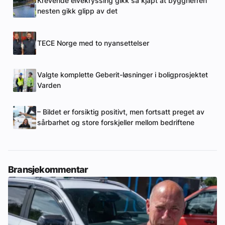
Krevende elvekryssing gikk så kjapt at byggherren
nesten gikk glipp av det
TECE Norge med to nyansettelser
Valgte komplette Geberit-løsninger i boligprosjektet
Varden
– Bildet er forsiktig positivt, men fortsatt preget av
sårbarhet og store forskjeller mellom bedriftene
Bransjekommentar