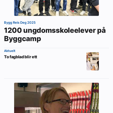
Om VVS Aktuelt
Kontakt oss:
Bygg Reis Deg 2025
Abonner på fagbladet Byggfakta Nyheter
1200 ungdomsskoleelever på
Byggcamp
Annonsere i VVS Aktuelt
Kontakt oss
Aktuelt
To fagblad blir ett
Tips oss
eBlad