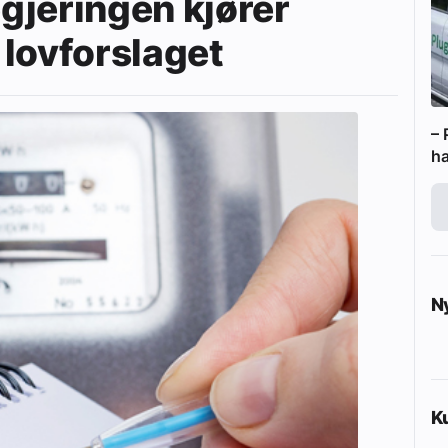
egjeringen kjører
lovforslaget
– 
ha
N
K