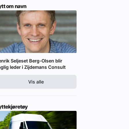
ytt om navn
nrik Seljeset Berg-Olsen blir
glig leder i Zijdemans Consult
Vis alle
yttekjøretøy