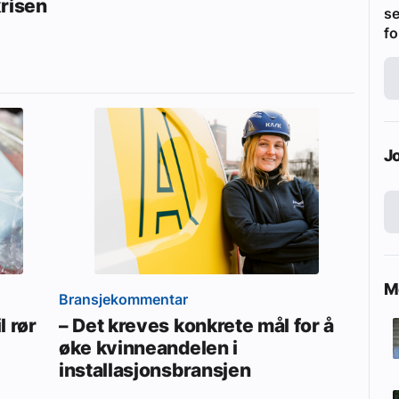
krisen
se
fo
J
Me
Bransjekommentar
l rør
– Det kreves konkrete mål for å
øke kvinneandelen i
installasjonsbransjen