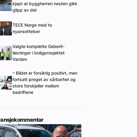
kjapt at byggherren nesten gikk
glipp av det
TECE Norge med to
nyansettelser
Valgte komplette Geberit-
løsninger i boligprosjektet
Varden
– Bildet er forsiktig positivt, men
fortsatt preget av sårbarhet og
store forskjeller mellom
bedriftene
ransjekommentar