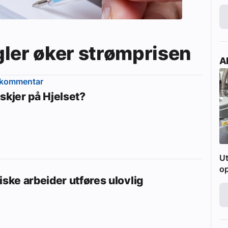
ler øker strømprisen
Ak
ekommentar
skjer på Hjelset?
Ut
o
iske arbeider utføres ulovlig