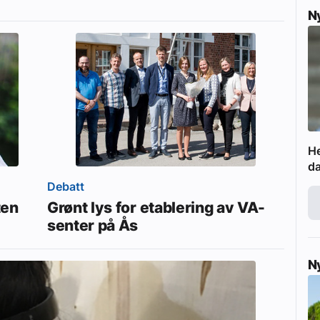
N
He
da
Debatt
ten
Grønt lys for etablering av VA-
senter på Ås
N