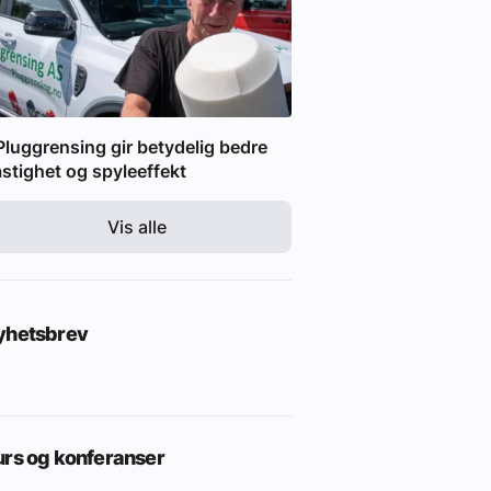
Pluggrensing gir betydelig bedre
stighet og spyleeffekt
Vis alle
yhetsbrev
urs og konferanser