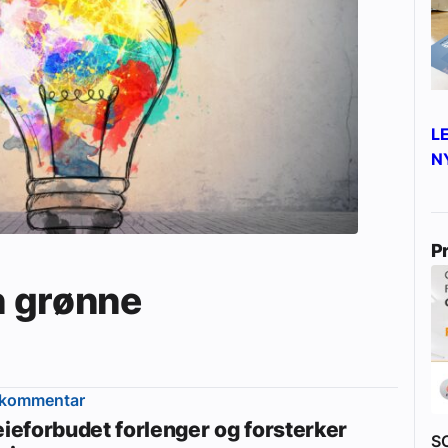
yheter
L
N
P
n grønne
ekommentar
eieforbudet forlenger og forsterker
S