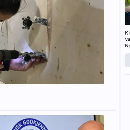
Ki
va
N