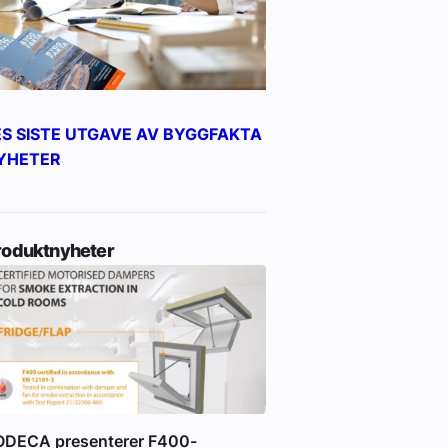
ES SISTE UTGAVE AV BYGGFAKTA
YHETER
roduktnyheter
ODECA presenterer F400-