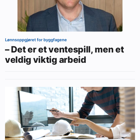
Om VVS Aktuelt
Kontakt oss:
Abonner på fagbladet Byggfakta Nyheter
Lønnsoppgjøret for byggfagene
– Det er et ventespill, men et
Annonsere i VVS Aktuelt
veldig viktig arbeid
Kontakt oss
Tips oss
eBlad