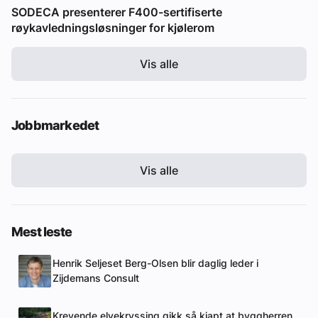
SODECA presenterer F400-sertifiserte
røykavledningsløsninger for kjølerom
Vis alle
Jobbmarkedet
Vis alle
Mest leste
Henrik Seljeset Berg-Olsen blir daglig leder i
Zijdemans Consult
Krevende elvekryssing gikk så kjapt at byggherren