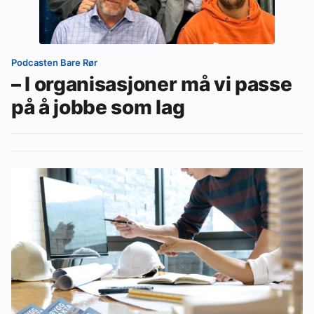
Om VVS Aktuelt
Kontakt oss:
Podcasten Bare Rør
Abonner på fagbladet Byggfakta Nyheter
– I organisasjoner må vi passe
på å jobbe som lag
Annonsere i VVS Aktuelt
Kontakt oss
Tips oss
eBlad