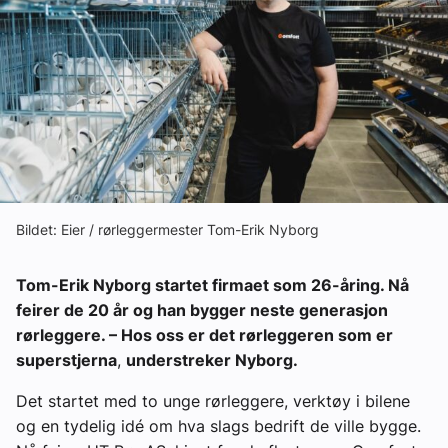
Om VVS Aktuelt
Kontakt oss:
Abonner på fagbladet Byggfakta Nyheter
Annonsere i VVS Aktuelt
Kontakt oss
Bildet: Eier / rørleggermester Tom-Erik Nyborg
Tips oss
Tom-Erik Nyborg startet firmaet som 26-åring. Nå
eBlad
feirer de 20 år og han bygger neste generasjon
rørleggere. – Hos oss er det rørleggeren som er
superstjerna
,
understreker Nyborg.
Det startet med to unge rørleggere, verktøy i bilene
og en tydelig idé om hva slags bedrift de ville bygge.