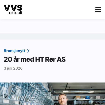
Kategorier
Om VVS Aktuelt
eBlad
Kategorier
Sanitær
Bransjenytt
20 år med HT Rør AS
Ventilasjon
3 juli 2026
Varme og energi
Byggautomasjon
Vann og avløp
Aktuelle prosjekter