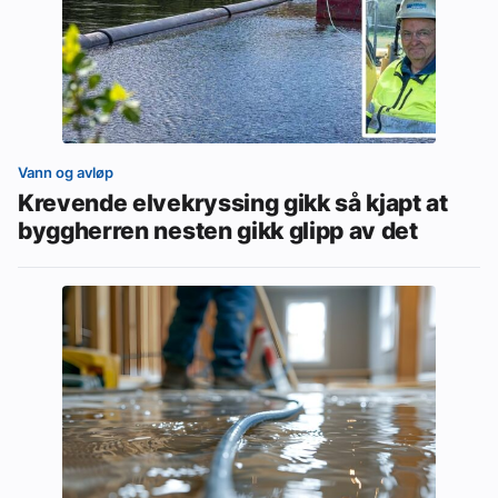
Vann og avløp
Krevende elvekryssing gikk så kjapt at
byggherren nesten gikk glipp av det