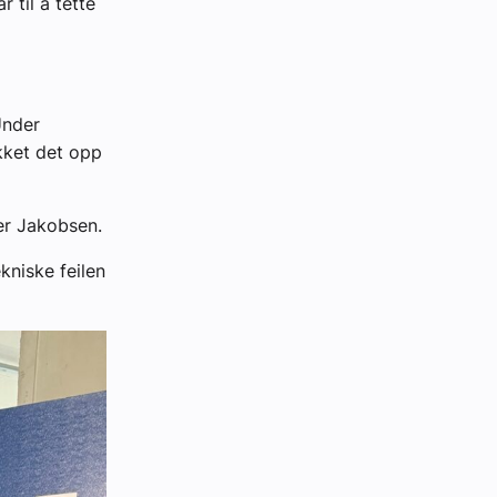
 til å tette
Under
kket det opp
er Jakobsen.
kniske feilen