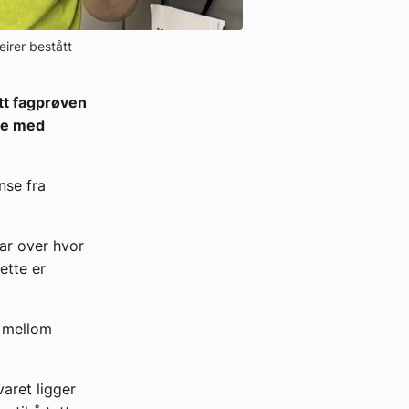
eirer bestått
tt fagprøven
lte med
nse fra
ar over hvor
ette er
t mellom
varet ligger