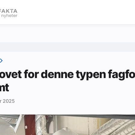
eBlad
ovet for denne typen fagfo
mt
r 2025