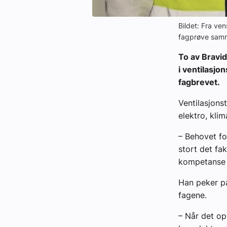
Bildet: Fra ve
fagprøve sam
To av Bravid
i ventilasjo
fagbrevet.
Ventilasjons
elektro, kli
– Behovet fo
stort det fa
kompetanse b
Han peker på
fagene.
– Når det op