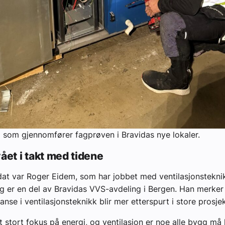
 som gjennomfører fagprøven i Bravidas nye lokaler.
ået i takt med tidene
at var Roger Eidem, som har jobbet med ventilasjonstekni
g er en del av Bravidas VVS-avdeling i Bergen. Han merker
nse i ventilasjonsteknikk blir mer etterspurt i store prosjek
et stort fokus på energi, og ventilasjon er noe alle bygg må 