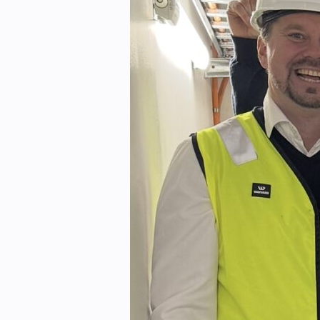
Kontakt oss:
Abonner på fagbladet Byggfakta N
Annonsere i VVS Aktuelt
Kontakt oss
Tips oss
eBlad