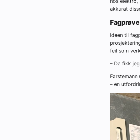
hos elektro, 
akkurat diss
Fagprøve 
Ideen til fa
prosjekterin
feil som ver
– Da fikk je
Førstemann u
– en utfordr