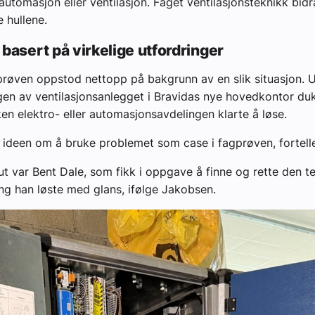
automasjon eller ventilasjon. Faget ventilasjonsteknikk bidrar
e hullene.
basert på virkelige utfordringer
gprøven oppstod nettopp på bakgrunn av en slik situasjon. 
gen av ventilasjonsanlegget i Bravidas nye hovedkontor du
ken elektro- eller automasjonsavdelingen klarte å løse.
g ideen om å bruke problemet som case i fagprøven, fortell
t var Bent Dale, som fikk i oppgave å finne og rette den te
ing han løste med glans, ifølge Jakobsen.