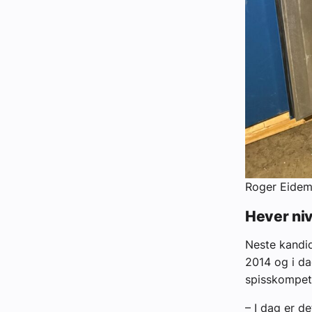
Roger Eidem
Hever niv
Neste kandid
2014 og i da
spisskompeta
– I dag er d