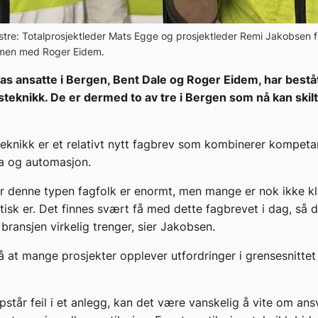
nstre: Totalprosjektleder Mats Egge og prosjektleder Remi Jakobsen f
men med Roger Eidem.
as ansatte i Bergen, Bent Dale og Roger Eidem, har bestå
nsteknikk. De er dermed to av tre i Bergen som nå kan ski
teknikk er et relativt nytt fagbrev som kombinerer kompeta
ma og automasjon.
r denne typen fagfolk er enormt, men mange er nok ikke kl
ktisk er. Det finnes svært få med dette fagbrevet i dag, så d
ransjen virkelig trenger, sier Jakobsen.
 at mange prosjekter opplever utfordringer i grensesnitte
pstår feil i et anlegg, kan det være vanskelig å vite om ans