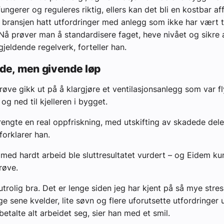
 fungerer og reguleres riktig, ellers kan det bli en kostbar af
r bransjen hatt utfordringer med anlegg som ikke har vært ti
 Nå prøver man å standardisere faget, heve nivået og sikre a
 gjeldende regelverk, forteller han.
de, men givende løp
øve gikk ut på å klargjøre et ventilasjonsanlegg som var fly
 og ned til kjelleren i bygget.
rengte en real oppfriskning, med utskifting av skadede del
forklarer han.
 med hardt arbeid ble sluttresultatet vurdert – og Eidem ku
røve.
utrolig bra. Det er lenge siden jeg har kjent på så mye stre
e sene kvelder, lite søvn og flere uforutsette utfordringer 
 betalte alt arbeidet seg, sier han med et smil.