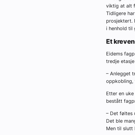
viktig at alt
Tidligere ha
prosjektert.
i henhold til
Et kreven
Eidems fagpr
tredje etasje
– Anlegget t
oppkobling, 
Etter en uke
bestått fagp
– Det føltes 
Det ble mang
Men til slutt