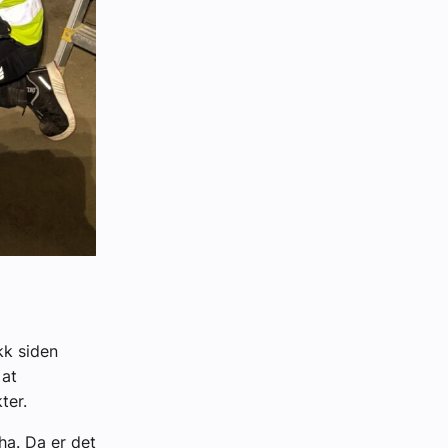
kk siden
 at
ter.
ha. Da er det