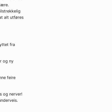
fære.
lstrekkelig
t alt utføres
ttet fra
er og ny
nne feire
ss og nerver!
underveis.