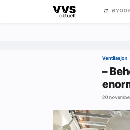
Kategorier
Om VVS Aktuelt
Kategorier
Sanitær
Ventilasjon
Ventilasjon
– Beh
Varme og energi
enor
Byggautomasjon
20 novembe
Vann og avløp
Aktuelle prosjekter
Om VVS Aktuelt