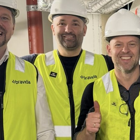
yheter