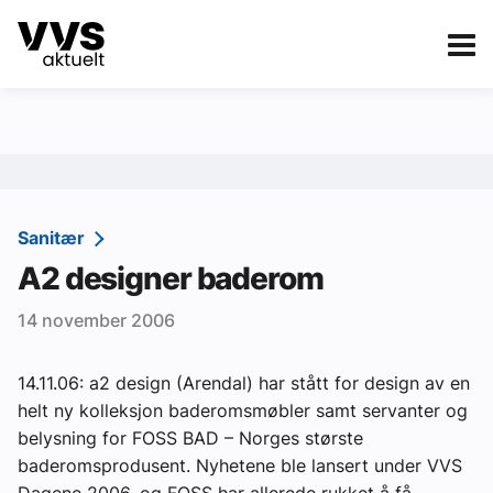
Kategorier
Om VVS Aktuelt
eBlad
Kategorier
Sanitær
Sanitær
A2 designer baderom
Ventilasjon
14 november 2006
Varme og energi
Byggautomasjon
14.11.06: a2 design (Arendal) har stått for design av en
helt ny kolleksjon baderomsmøbler samt servanter og
Vann og avløp
belysning for FOSS BAD – Norges største
Aktuelle prosjekter
baderomsprodusent. Nyhetene ble lansert under VVS
Dagene 2006, og FOSS har allerede rukket å få