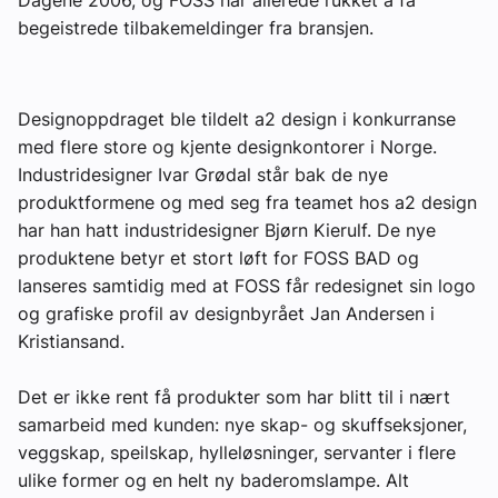
begeistrede tilbakemeldinger fra bransjen.
Om VVS Aktuelt
Kontakt oss:
Designoppdraget ble tildelt a2 design i konkurranse
Abonner på fagbladet Byggfakta Nyheter
med flere store og kjente designkontorer i Norge.
Annonsere i VVS Aktuelt
Industridesigner Ivar Grødal står bak de nye
produktformene og med seg fra teamet hos a2 design
Kontakt oss
har han hatt industridesigner Bjørn Kierulf. De nye
produktene betyr et stort løft for FOSS BAD og
Tips oss
lanseres samtidig med at FOSS får redesignet sin logo
og grafiske profil av designbyrået Jan Andersen i
eBlad
Kristiansand.
Det er ikke rent få produkter som har blitt til i nært
samarbeid med kunden: nye skap- og skuffseksjoner,
veggskap, speilskap, hylleløsninger, servanter i flere
ulike former og en helt ny baderomslampe. Alt