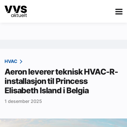
Kategorier
Om VVS Aktuelt
eBlad
Kategorier
Sanitær
HVAC
Aeron leverer teknisk HVAC-R-
Ventilasjon
installasjon til Princess
Varme og energi
Elisabeth Island i Belgia
Byggautomasjon
1 desember 2025
Vann og avløp
Aktuelle prosjekter