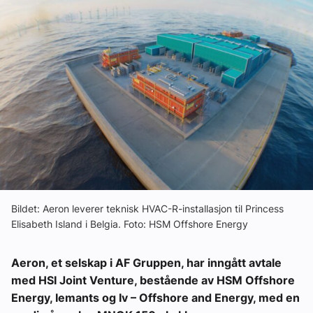
Om VVS Aktuelt
Kontakt oss:
Abonner på fagbladet Byggfakta Nyheter
Annonsere i VVS Aktuelt
Kontakt oss
Tips oss
eBlad
Bildet: Aeron leverer teknisk HVAC-R-installasjon til Princess
Elisabeth Island i Belgia. Foto: HSM Offshore Energy
Aeron, et selskap i AF Gruppen, har inngått avtale
med HSI Joint Venture, bestående av HSM Offshore
Energy, Iemants og Iv – Offshore and Energy, med en