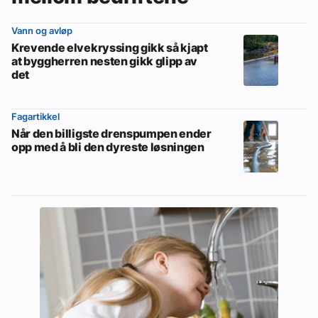
Vann og avløp
Krevende elvekryssing gikk så kjapt
at byggherren nesten gikk glipp av
det
Fagartikkel
Når den billigste drenspumpen ender
opp med å bli den dyreste løsningen