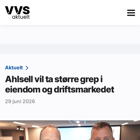
Kategorier
Om VVS Aktuelt
eBlad
Kategorier
Sanitær
Aktuelt
Ahlsell vil ta større grep i
Ventilasjon
eiendom og driftsmarkedet
Varme og energi
29 juni 2026
Byggautomasjon
Vann og avløp
Aktuelle prosjekter