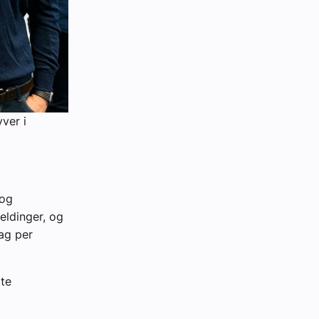
ver i
 og
eldinger, og
ag per
øte