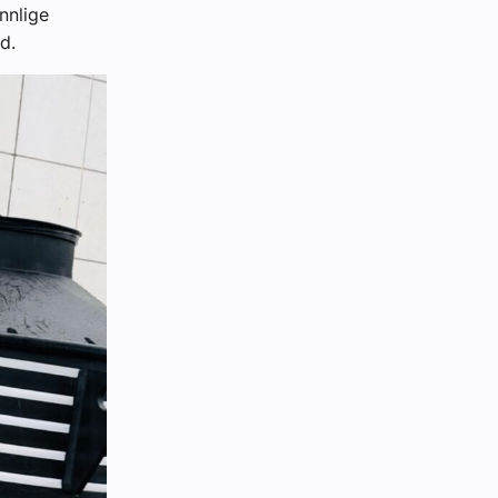
nnlige
d.