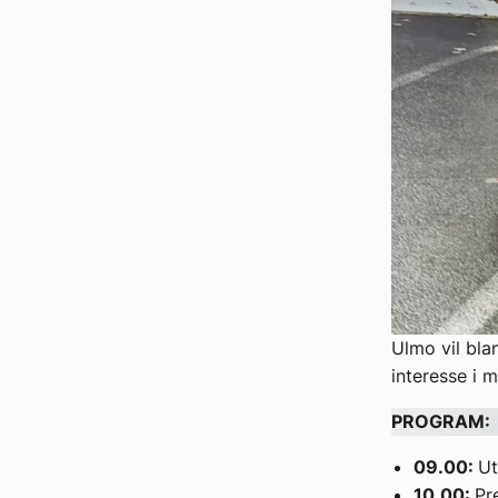
Ulmo vil bla
interesse i 
PROGRAM:​​​
09.00:
Ut
10.00:
Pr