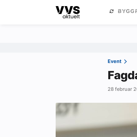
Kategorier
Om VVS Aktuelt
Kategorier
Sanitær
Event
Ventilasjon
Fagda
Varme og energi
28 februar 
Byggautomasjon
Vann og avløp
Aktuelle prosjekter
Om VVS Aktuelt