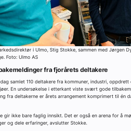
arkedsdirektør i Ulmo, Stig Stokke, sammen med Jørgen Dy
ge. Foto: Ulmo AS
lbakemeldinger fra fjorårets deltakere
gdag samlet 110 deltakere fra kommuner, industri, oppdrett
jøer. En undersøkelse i etterkant viste svært gode tilbakem
ng fra deltakerne er årets arrangement komprimert til én d
 gir ikke bare faglig innsikt. Det er også en arena for å m
ger og dele erfaringer, avslutter Stokke.