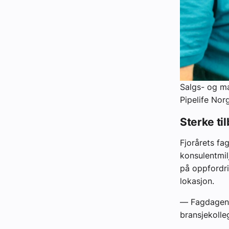
Salgs- og m
Pipelife Nor
Sterke ti
Fjorårets fa
konsulentmil
på oppfordri
lokasjon.
—
Fagdagene
bransjekolle