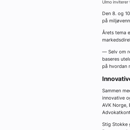
Ulmo inviterer
Den 8. og 10
på miljøvenn
Årets tema er
markedsdirek
—
Selv om r
baseres utel
på hvordan m
Innovativ
Sammen med l
innovative o
AVK Norge, B
Advokatkont
Stig Stokke 