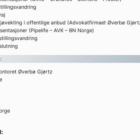
tillingsvandring
nsj
ljøvekting i offentlige anbud (Advokatfirmaet Øverbø Gjørt
sentasjoner (Pipelife – AVK – BN Norge)
stillingsvandring
lutning
E
:
ntoret Øverbø Gjørtz
e
Norge
d: