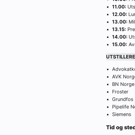
11.00:
Uts
12.00:
Lu
13.00:
Mi
13.15:
Pre
14.00:
Ut
15.00:
Avs
UTSTILLER
Advokatko
AVK Norg
BN Norge
Froster
Grundfos
Pipelife 
Siemens
Tid og ste