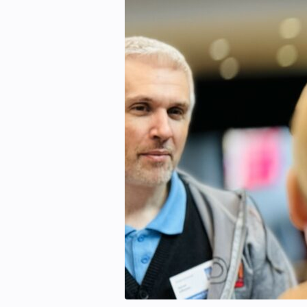
Kontakt oss:
Abonner på fagbladet Byggfakta N
Annonsere i VVS Aktuelt
Kontakt oss
Tips oss
eBlad