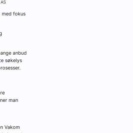
o AS
n, med fokus
g
 mange anbud
te søkelys
rosesser.
ere
inner man
nen Vakom