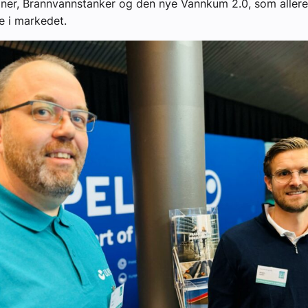
ner, Brannvannstanker og den nye Vannkum 2.0, som allere
se i markedet.