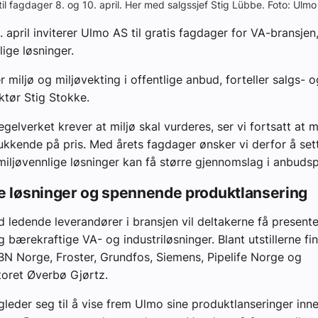
 til fagdager 8. og 10. april. Her med salgssjef Stig Lübbe. Foto: Ulm
. april inviterer Ulmo AS til gratis fagdager for VA-bransje
lige løsninger.
 miljø og miljøvekting i offentlige anbud, forteller salgs- o
tør Stig Stokke.
egelverket krever at miljø skal vurderes, ser vi fortsatt at
ukkende på pris. Med årets fagdager ønsker vi derfor å set
iljøvennlige løsninger kan få større gjennomslag i anbudsp
e løsninger og spennende produktlansering
edende leverandører i bransjen vil deltakerne få present
g bærekraftige VA- og industriløsninger. Blant utstillerne f
N Norge, Froster, Grundfos, Siemens, Pipelife Norge og
oret Øverbø Gjørtz.
gleder seg til å vise frem Ulmo sine produktlanseringer in