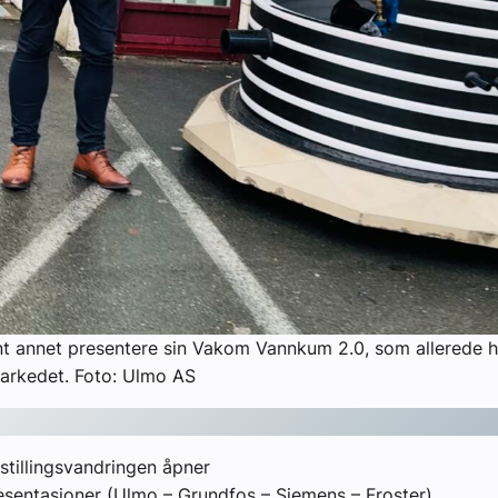
nt annet presentere sin Vakom Vannkum 2.0, som allerede h
markedet. Foto: Ulmo AS
stillingsvandringen åpner
esentasjoner (Ulmo – Grundfos – Siemens – Froster)