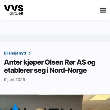
Kategorier
Om VVS Aktuelt
eBlad
Kategorier
Sanitær
Bransjenytt
Anter kjøper Olsen Rør AS og
Ventilasjon
etablerer seg i Nord-Norge
Varme og energi
9 juni 2026
Byggautomasjon
Vann og avløp
Aktuelle prosjekter