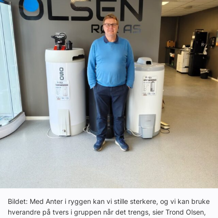
Om VVS Aktuelt
Kontakt oss:
Abonner på fagbladet Byggfakta Nyheter
Annonsere i VVS Aktuelt
Kontakt oss
Tips oss
eBlad
Bildet: Med Anter i ryggen kan vi stille sterkere, og vi kan bruke
hverandre på tvers i gruppen når det trengs, sier Trond Olsen,