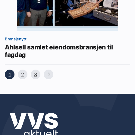
Bransjenytt
Ahlsell samlet eiendomsbransjen til
fagdag
1
2
3