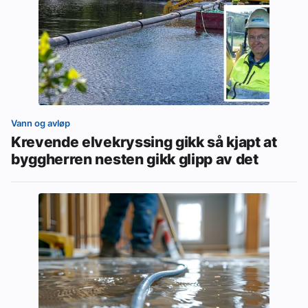
Vann og avløp
Krevende elvekryssing gikk så kjapt at
byggherren nesten gikk glipp av det