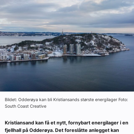
Om VVS Aktuelt
Kontakt oss:
Abonner på fagbladet Byggfakta Nyheter
Annonsere i VVS Aktuelt
Kontakt oss
Tips oss
eBlad
Bildet: Odderøya kan bli Kristiansands største energilager Foto:
South Coast Creative
Kristiansand kan få et nytt, fornybart energilager i en
fjellhall på Odderøya. Det foreslåtte anlegget kan