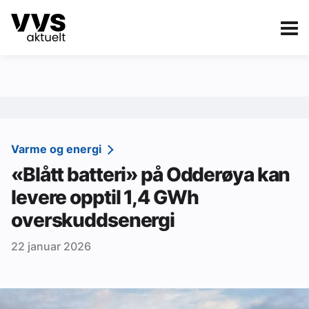
Kategorier
Om VVS Aktuelt
eBlad
Kategorier
Sanitær
Varme og energi
«Blått batteri» på Odderøya kan
Ventilasjon
levere opptil 1,4 GWh
Varme og energi
overskuddsenergi
Byggautomasjon
22 januar 2026
Vann og avløp
Aktuelle prosjekter