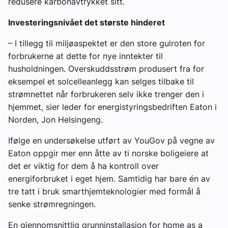
redusere karbonavtrykket sitt.
Investeringsnivået det største hinderet
– I tillegg til miljøaspektet er den store gulroten for
forbrukerne at dette for nye inntekter til
husholdningen. Overskuddsstrøm produsert fra for
eksempel et solcelleanlegg kan selges tilbake til
strømnettet når forbrukeren selv ikke trenger den i
hjemmet, sier leder for energistyringsbedriften Eaton i
Norden, Jon Helsingeng.
Ifølge en undersøkelse utført av YouGov på vegne av
Eaton oppgir mer enn åtte av ti norske boligeiere at
det er viktig for dem å ha kontroll over
energiforbruket i eget hjem. Samtidig har bare én av
tre tatt i bruk smarthjemteknologier med formål å
senke strømregningen.
En gjennomsnittlig grunninstallasjon for home as a