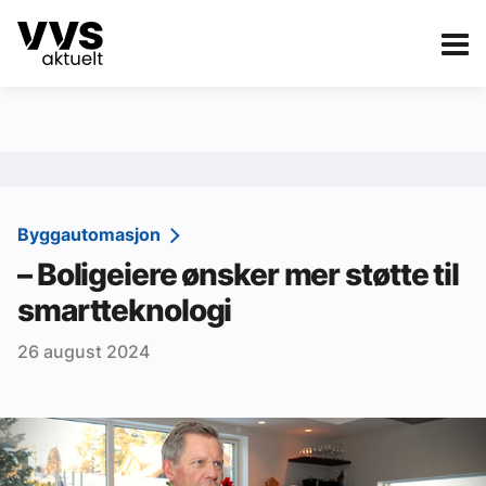
Kategorier
Om VVS Aktuelt
eBlad
Kategorier
Sanitær
Byggautomasjon
– Boligeiere ønsker mer støtte til
Ventilasjon
smartteknologi
Varme og energi
26 august 2024
Byggautomasjon
Vann og avløp
Aktuelle prosjekter