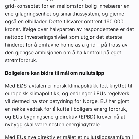
grid-konseptet for en mellomstor bolig innebærer en
energilagringsenhet og smarthussystem, og gjerne
også en elbillader. Dette tilsvarer omtrent 160 000
kroner. Ifølge over halvparten av respondentene er det
nettopp investeringsnivået som utgjør det største
hinderet for å omfavne home as a grid – på tross av
den gjengse ambisjonen om å ha kontroll på eget
strømforbruk.
Boligeiere kan bidra til mål om nullutslipp
Med EØS-avtalen er norsk klimapolitikk tett knyttet til
europeisk klimapolitikk, og endringer i EUs regelverk
vil dermed ha stor betydning for Norge. EU har gjort
en rekke vedtak for å kutte i boligers energiforbruk,
og EUs bygningsenergidirektiv (EPBD) krever nå at
nybygg skal være nesten energinøytrale.
Med EUs nye direktiv er målet et nullutslippssamfunn i