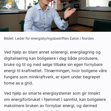
Om VVS Aktuelt
Kontakt oss:
Abonner på fagbladet Byggfakta Nyheter
Annonsere i VVS Aktuelt
Bildet: Leder for energistyringsbedriften Eaton i Norden
Kontakt oss
Ved hjelp av blant annet solenergi, energilagring og
Tips oss
digitalisering kan boligeiere i dag både produsere,
bruke og til og med selge tilbake sin egen fornybare
energi til kraftnettet. Tilnærmingen, hvor boligene våre
eBlad
fungere som minikraftverk, er kjent under begrepet
home as a grid.
Ved hjelp av smarte energisystemer som gir innsikt
om energiforbruket i hjemmet i sanntid, kan boligeiere
maksimere bruken av fornybar energi, og dermed