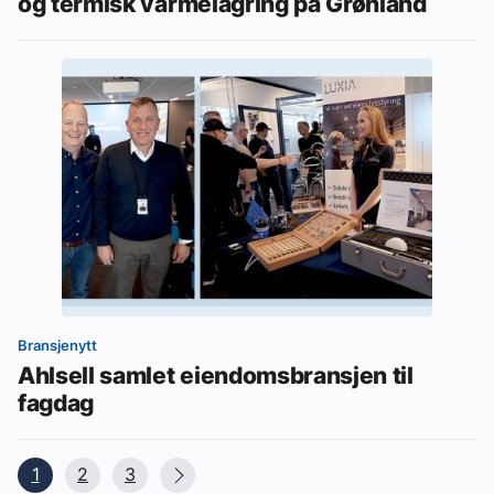
og termisk varmelagring på Grønland
Bransjenytt
Ahlsell samlet eiendomsbransjen til
fagdag
1
2
3