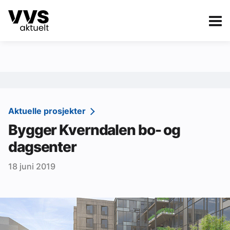
Kategorier
Om VVS Aktuelt
eBlad
Kategorier
Sanitær
Aktuelle prosjekter
Bygger Kverndalen bo- og
Ventilasjon
dagsenter
Varme og energi
18 juni 2019
Byggautomasjon
Vann og avløp
Aktuelle prosjekter