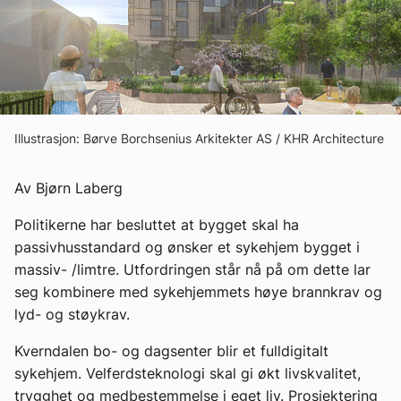
Om VVS Aktuelt
Kontakt oss:
Abonner på fagbladet Byggfakta Nyheter
Annonsere i VVS Aktuelt
Illustrasjon: Børve Borchsenius Arkitekter AS / KHR Architecture
Kontakt oss
Av Bjørn Laberg
Tips oss
Politikerne har besluttet at bygget skal ha
passivhusstandard og ønsker et sykehjem bygget i
eBlad
massiv- /limtre. Utfordringen står nå på om dette lar
seg kombinere med sykehjemmets høye brannkrav og
lyd- og støykrav.
Kverndalen bo- og dagsenter blir et fulldigitalt
sykehjem. Velferdsteknologi skal gi økt livskvalitet,
trygghet og medbestemmelse i eget liv. Prosjektering