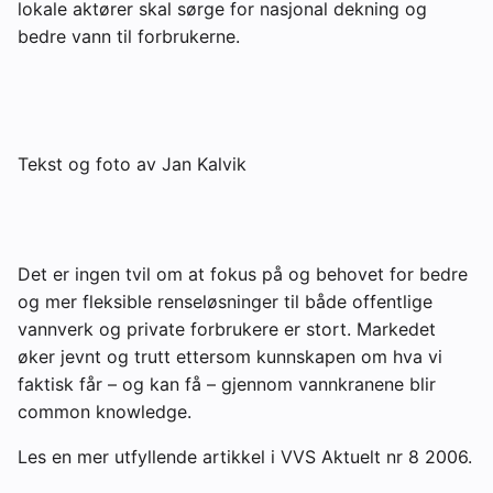
lokale aktører skal sørge for nasjonal dekning og
Om VVS Aktuelt
bedre vann til forbrukerne.
Kontakt oss:
Abonner på fagbladet Byggfakta Nyheter
Tekst og foto av Jan Kalvik
Annonsere i VVS Aktuelt
Kontakt oss
Tips oss
Det er ingen tvil om at fokus på og behovet for bedre
og mer fleksible renseløsninger til både offentlige
eBlad
vannverk og private forbrukere er stort. Markedet
øker jevnt og trutt ettersom kunnskapen om hva vi
faktisk får – og kan få – gjennom vannkranene blir
common knowledge.
Les en mer utfyllende artikkel i VVS Aktuelt nr 8 2006.