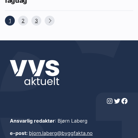
fagdag
1
2
3
Instagram
Twitter
Facebook
Ansvarlig redaktør
: Bjørn Laberg
e-post:
bjorn.laberg@byggfakta.no