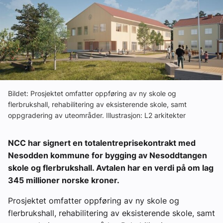
Om VVS Aktuelt
Kontakt oss:
Abonner på fagbladet Byggfakta Nyheter
Annonsere i VVS Aktuelt
Bildet: Prosjektet omfatter oppføring av ny skole og
Kontakt oss
flerbrukshall, rehabilitering av eksisterende skole, samt
oppgradering av uteområder. Illustrasjon: L2 arkitekter
Tips oss
NCC har signert en totalentreprisekontrakt med
eBlad
Nesodden kommune for bygging av Nesoddtangen
skole og flerbrukshall. Avtalen har en verdi på om lag
345 millioner norske kroner.
Prosjektet omfatter oppføring av ny skole og
flerbrukshall, rehabilitering av eksisterende skole, samt