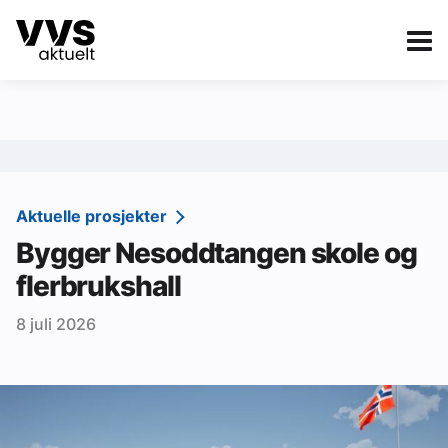
Kategorier
Om VVS Aktuelt
eBlad
Kategorier
Sanitær
Aktuelle prosjekter
Bygger Nesoddtangen skole og
Ventilasjon
flerbrukshall
Varme og energi
8 juli 2026
Byggautomasjon
Vann og avløp
Aktuelle prosjekter