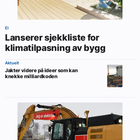
Om VVS Aktuelt
Kontakt oss:
El
Abonner på fagbladet Byggfakta Nyheter
Lanserer sjekkliste for
klimatilpasning av bygg
Annonsere i VVS Aktuelt
Kontakt oss
Aktuelt
Jakter videre på ideer som kan
Tips oss
knekke milliardkoden
eBlad