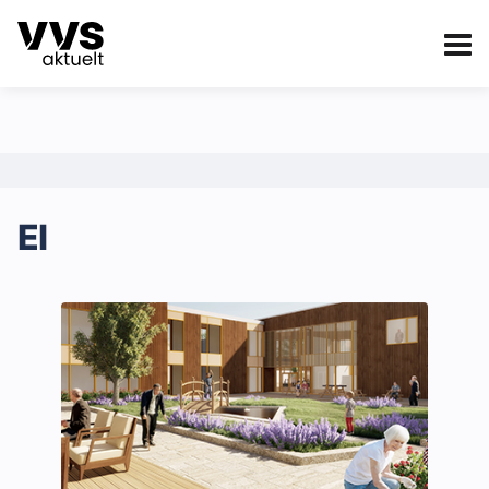
Kategorier
Om VVS Aktuelt
eBlad
Kategorier
El
Sanitær
Ventilasjon
Varme og energi
Byggautomasjon
Vann og avløp
Aktuelle prosjekter