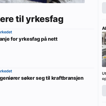
kere til yrkesfag
Ak
rkedet
nje for yrkesfag på nett
rkedet
Ut
geniører søker seg til kraftbransjen
o