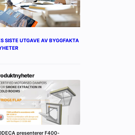
ES SISTE UTGAVE AV BYGGFAKTA
YHETER
roduktnyheter
ODECA presenterer F400-