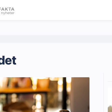
eBlad
det