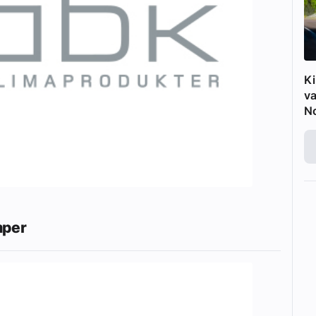
Ki
va
N
mper