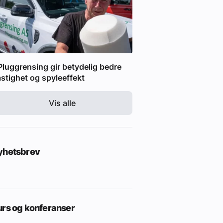
Pluggrensing gir betydelig bedre
stighet og spyleeffekt
Vis alle
yhetsbrev
urs og konferanser