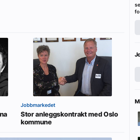
se
fo
J
Me
Jobbmarkedet
nna
Stor anleggskontrakt med Oslo
kommune