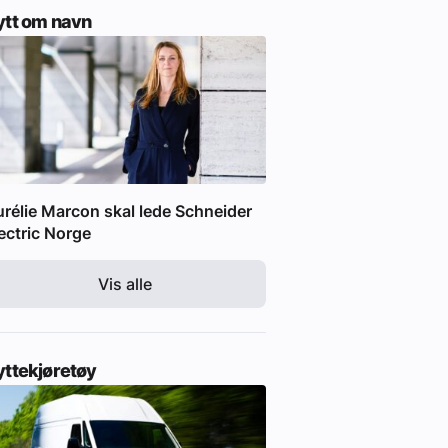
ytt om navn
rélie Marcon skal lede Schneider
ectric Norge
Vis alle
yttekjøretøy