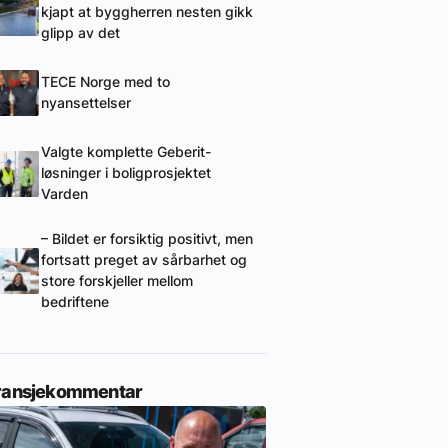
kjapt at byggherren nesten gikk
glipp av det
TECE Norge med to
nyansettelser
Valgte komplette Geberit-
løsninger i boligprosjektet
Varden
– Bildet er forsiktig positivt, men
fortsatt preget av sårbarhet og
store forskjeller mellom
bedriftene
ransjekommentar