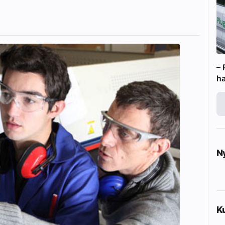
– 
ha
N
K