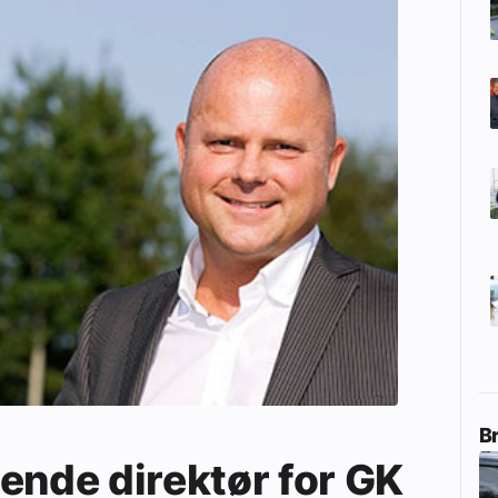
B
ende direktør for GK