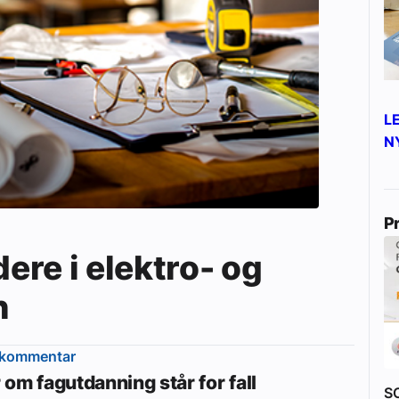
yheter
L
N
P
dere i elektro- og
n
ekommentar
om fagutdanning står for fall
S