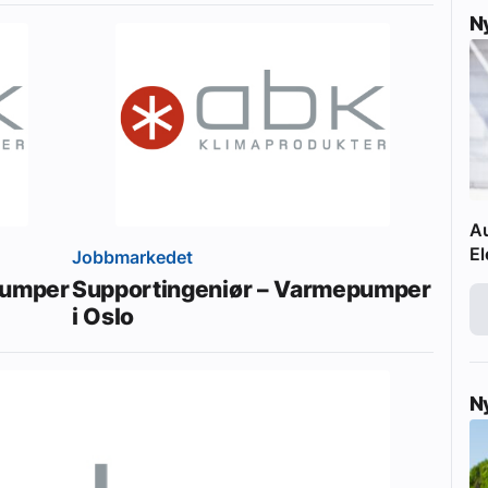
N
Au
El
Jobbmarkedet
pumper
Supportingeniør – Varmepumper
i Oslo
N