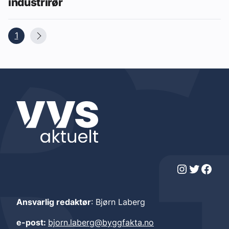
industrirør
1
Instagram
Twitter
Facebook
Ansvarlig redaktør
: Bjørn Laberg
e-post:
bjorn.laberg@byggfakta.no