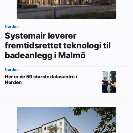
Om VVS Aktuelt
Kontakt oss:
Norden
Abonner på fagbladet Byggfakta Nyheter
Systemair leverer
fremtidsrettet teknologi til
Annonsere i VVS Aktuelt
badeanlegg i Malmö
Kontakt oss
Tips oss
Norden
Her er de 59 største datasentre i
Norden
eBlad