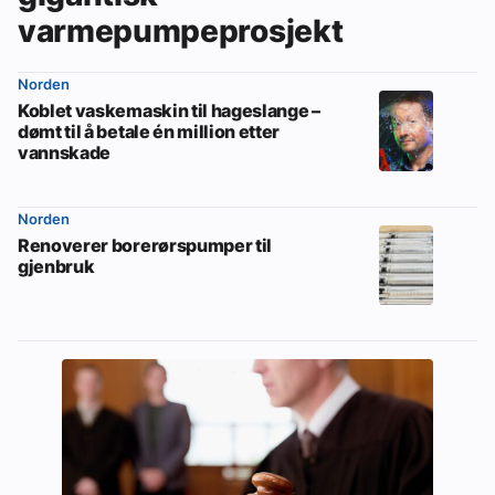
varmepumpeprosjekt
Norden
Koblet vaskemaskin til hageslange –
dømt til å betale én million etter
vannskade
Norden
Renoverer borerørspumper til
gjenbruk