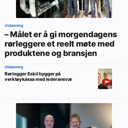
Om VVS Aktuelt
Kontakt oss:
Utdanning
Abonner på fagbladet Byggfakta Nyheter
– Målet er å gi morgendagens
rørleggere et reelt møte med
Annonsere i VVS Aktuelt
produktene og bransjen
Kontakt oss
Tips oss
Utdanning
Rørlegger Eskil bygger på
verktøykassa med lederansvar
eBlad