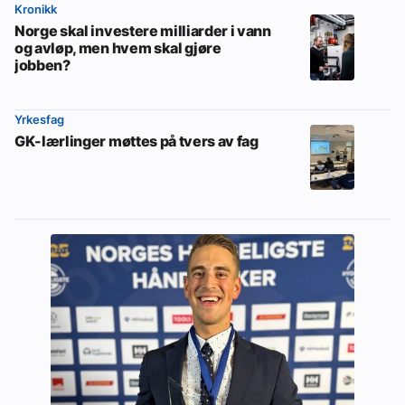
Kronikk
Norge skal investere milliarder i vann
og avløp, men hvem skal gjøre
jobben?
Yrkesfag
GK-lærlinger møttes på tvers av fag