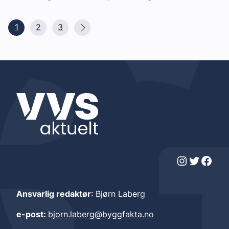
1
2
3
Instagram
Twitter
Facebook
Ansvarlig redaktør
: Bjørn Laberg
e-post:
bjorn.laberg@byggfakta.no