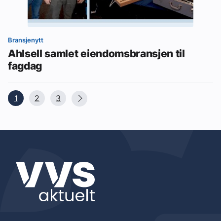
Bransjenytt
Ahlsell samlet eiendomsbransjen til
fagdag
1
2
3