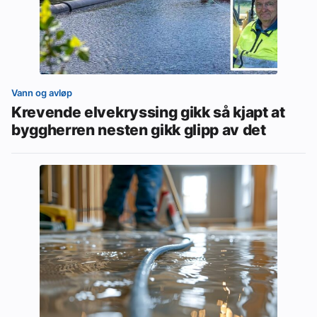
Vann og avløp
Krevende elvekryssing gikk så kjapt at
byggherren nesten gikk glipp av det