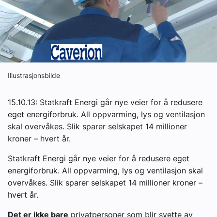
Om VVS Aktuelt
Kontakt oss:
Abonner på fagbladet Byggfakta Nyheter
Annonsere i VVS Aktuelt
Illustrasjonsbilde
Kontakt oss
15.10.13: Statkraft Energi går nye veier for å redusere
Tips oss
eget energiforbruk. All oppvarming, lys og ventilasjon
skal overvåkes. Slik sparer selskapet 14 millioner
kroner – hvert år.
eBlad
Statkraft Energi går nye veier for å redusere eget
energiforbruk. All oppvarming, lys og ventilasjon skal
overvåkes. Slik sparer selskapet 14 millioner kroner –
hvert år.
Det er ikke bare
privatpersoner som blir svette av