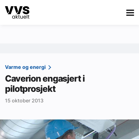
Kategorier
Om VVS Aktuelt
eBlad
Kategorier
Sanitær
Varme og energi
Caverion engasjert i
Ventilasjon
pilotprosjekt
Varme og energi
15 oktober 2013
Byggautomasjon
Vann og avløp
Aktuelle prosjekter