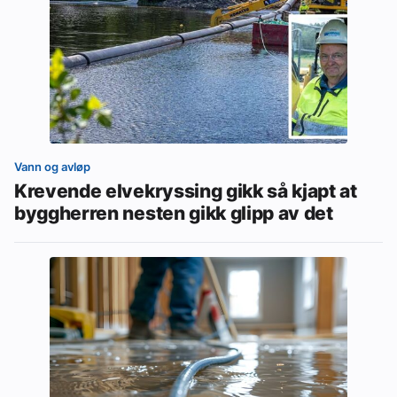
Vann og avløp
Krevende elvekryssing gikk så kjapt at
byggherren nesten gikk glipp av det