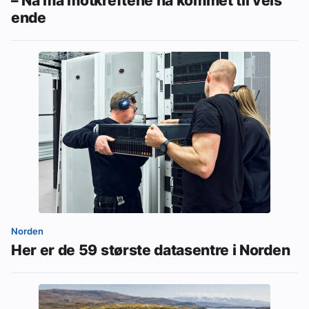
– Nå må motkreftene ha kommet til veis
ende
Norden
Her er de 59 største datasentre i Norden