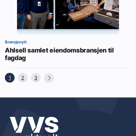
Bransjenytt
Ahlsell samlet eiendomsbransjen til
fagdag
1
2
3