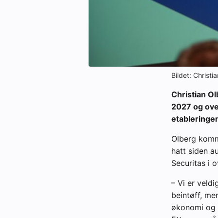
Bildet: Christi
Christian Ol
2027 og ove
etableringen
Olberg komme
hatt siden a
Securitas i ov
– Vi er veld
beintøff, m
økonomi og d