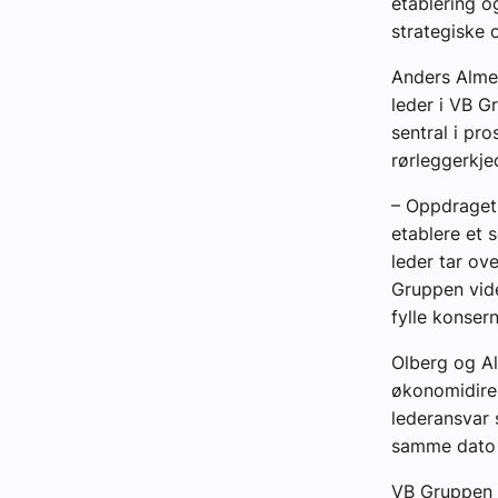
etablering o
strategiske 
Anders Almes
leder i VB G
sentral i pr
rørleggerkje
– Oppdraget 
etablere et s
leder tar ove
Gruppen vide
fylle konser
Olberg og Al
økonomidirek
lederansvar s
samme dato 
VB Gruppen v