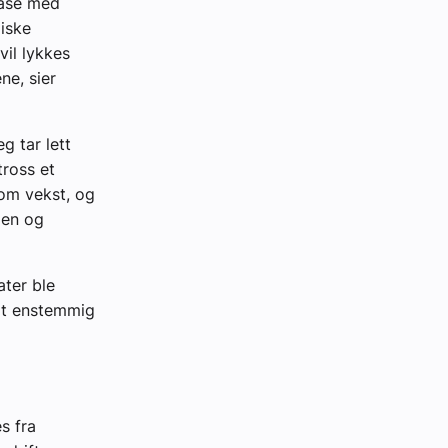
fase med
iske
vil lykkes
ne, sier
eg tar lett
tross et
som vekst, og
pen og
ater ble
 Et enstemmig
s fra