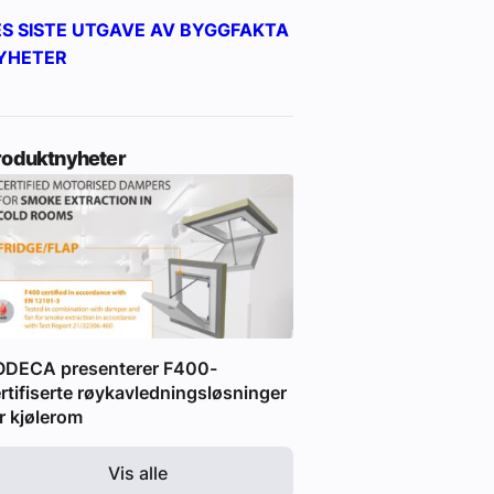
ES SISTE UTGAVE AV BYGGFAKTA
YHETER
roduktnyheter
ODECA presenterer F400-
rtifiserte røykavledningsløsninger
r kjølerom
Vis alle