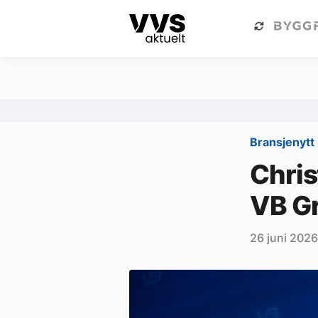
Kategorier
Om VVS Aktuelt
Kategorier
Sanitær
Bransjenytt
Ventilasjon
Chris
Varme og energi
VB G
Byggautomasjon
26 juni 2026
Vann og avløp
Aktuelle prosjekter
Om VVS Aktuelt