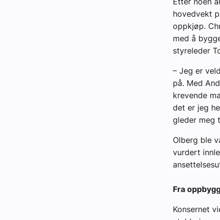
Etter noen å
hovedvekt på
oppkjøp. Chr
med å bygge 
styreleder T
– Jeg er veld
på. Med Ande
krevende mar
det er jeg he
gleder meg ti
Olberg ble v
vurdert innl
ansettelsesu
Fra oppbygg
Konsernet vi