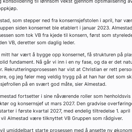
g konsolidering til lønnsom vekst gjennom optimalisering av
oppkjøp.
tad, som stepper ned fra konsernsjefstolen i april, har væ
ruppen siden konsernet ble etablert i januar 2023. Almesta
osessen som tok VB fra kjede til konsern, først som styrelede
den VB, deretter som daglig leder.
mitt har vært å bygge opp konsernet, få strukturen på pla
olid fundament. Nå går vi inn i en ny fase, og da er det natu
r. Rekrutteringsprosessen har vist at Christian er rett person
re, og jeg føler meg veldig trygg på at han har det som skal
nsjefrollen på en svært god måte, sier Almestad.
mestad fortsetter i sine nåværende roller som henholdsvis
tør og konsernsjef ut mars 2027. Den gradvise overføring
tarter i første kvartal 2027, med endelig tiltredelse 1. april
vil Almestad være tilknyttet VB Gruppen som rådgiver.
il umiddelbart starte prosessen med å ansette ny økonomi