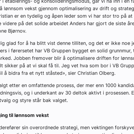
r i etablerings- og konsolideringsmodus, går vi nå inn i en 
 lønnsom vekst gjennom optimalisering av drift og strateg
istian er en tydelig og åpen leder som vi har stor tro på at 
videre på det solide arbeidet Anders har gjort de siste åre
one Bjørnov.
ig glad for å ha blitt vist denne tilliten, og det er ikke noe j
rs i førersetet har VB Gruppen bygget en solid grunnmur, 
ked. Jobben fremover blir å optimalisere driften for lønn
lt sikker på at vi skal få til. Jeg vet hva som bor i VB Grup
l å bidra fra et nytt ståsted», sier Christian Olberg.
algt etter en omfattende prosess, der mer enn 1000 kandid
edningsvis, og i underkant av 30 deltok aktivt i prosessen.
tvalg og styre står bak valget.
ing til lønnsom vekst
derefører sin overordnede strategi, men vektingen forskyve