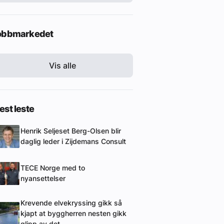
obbmarkedet
Vis alle
st leste
Henrik Seljeset Berg-Olsen blir
daglig leder i Zijdemans Consult
TECE Norge med to
nyansettelser
Krevende elvekryssing gikk så
kjapt at byggherren nesten gikk
glipp av det