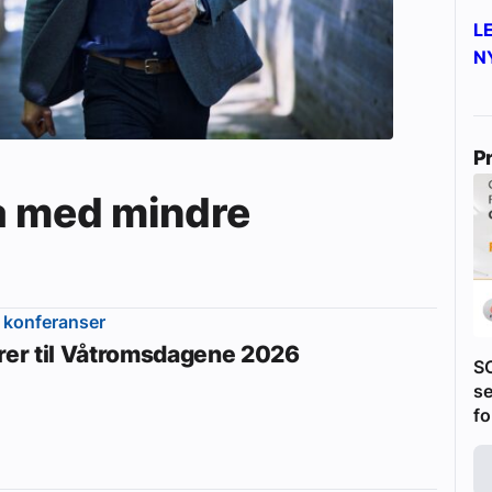
L
N
P
a med mindre
 konferanser
erer til Våtromsdagene 2026
S
se
fo