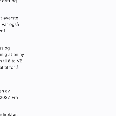
 drift og
rt øverste
d var også
r i
ss og
rlig at en ny
 til å ta VB
 til for å
en av
 2027. Fra
direktør.