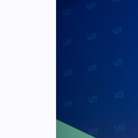
Kontakt oss:
Abonner på fagbladet Byggfakta N
Annonsere i VVS Aktuelt
Kontakt oss
Tips oss
eBlad