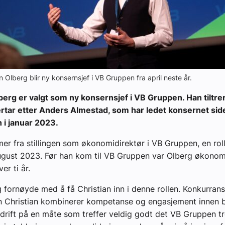
an Olberg blir ny konsernsjef i VB Gruppen fra april neste år.
berg er valgt som ny konsernsjef i VB Gruppen. Han tiltrer 
rtar etter Anders Almestad, som har ledet konsernet sid
 i januar 2023.
r fra stillingen som økonomidirektør i VB Gruppen, en rol
ugust 2023. Før han kom til VB Gruppen var Olberg økonomi
er ti år.
ig fornøyde med å få Christian inn i denne rollen. Konkurran
en Christian kombinerer kompetanse og engasjement innen 
rift på en måte som treffer veldig godt det VB Gruppen tr