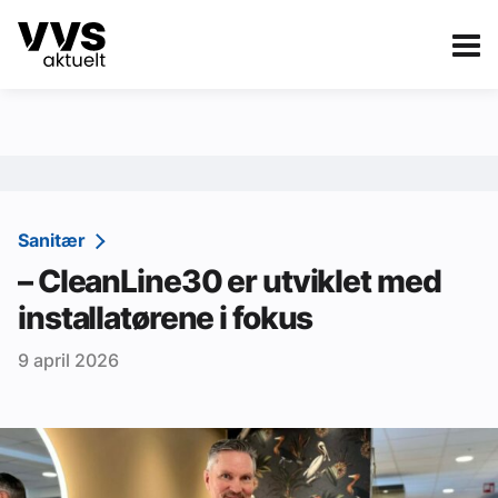
Kategorier
Om VVS Aktuelt
eBlad
Kategorier
Sanitær
Sanitær
– CleanLine30 er utviklet med
Ventilasjon
installatørene i fokus
Varme og energi
9 april 2026
Byggautomasjon
Vann og avløp
Aktuelle prosjekter