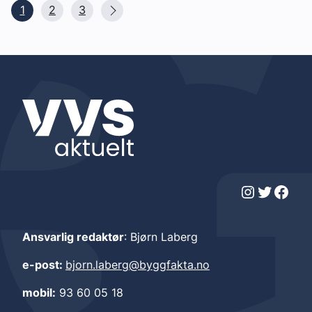
1
2
3
Instagram
Twitter
Facebook
Ansvarlig redaktør
: Bjørn Laberg
e-post:
bjorn.laberg@byggfakta.no
mobil:
93 60 05 18