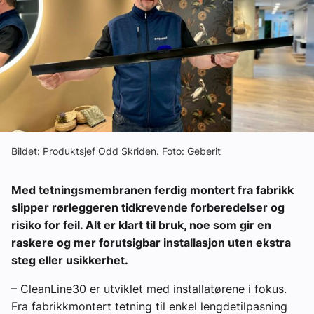
Om VVS Aktuelt
Kontakt oss:
Abonner på fagbladet Byggfakta Nyheter
Annonsere i VVS Aktuelt
Kontakt oss
Bildet: Produktsjef Odd Skriden. Foto: Geberit
Tips oss
Med tetningsmembranen ferdig montert fra fabrikk
eBlad
slipper rørleggeren tidkrevende forberedelser og
risiko for feil. Alt er klart til bruk, noe som gir en
raskere og mer forutsigbar installasjon uten ekstra
steg eller usikkerhet.
– CleanLine30 er utviklet med installatørene i fokus.
Fra fabrikkmontert tetning til enkel lengdetilpasning