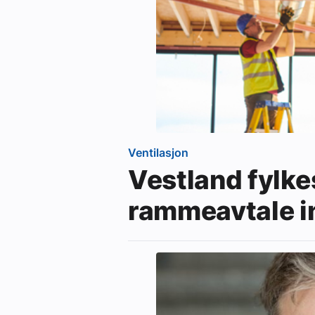
Ventilasjon
Vestland fylk
rammeavtale i