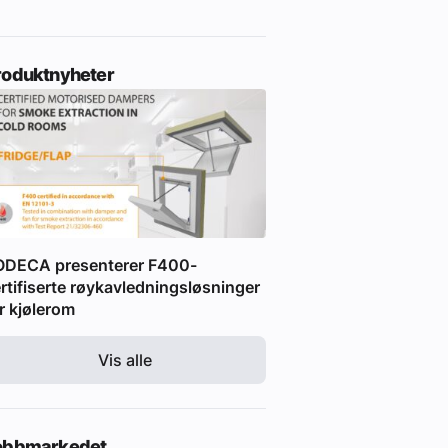
roduktnyheter
ODECA presenterer F400-
rtifiserte røykavledningsløsninger
r kjølerom
Vis alle
obbmarkedet