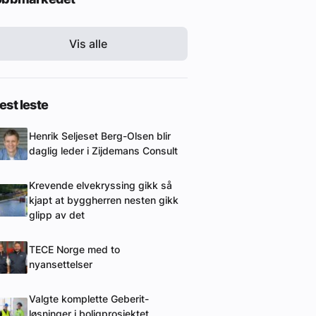
Vis alle
st leste
Henrik Seljeset Berg-Olsen blir
daglig leder i Zijdemans Consult
Krevende elvekryssing gikk så
kjapt at byggherren nesten gikk
glipp av det
TECE Norge med to
nyansettelser
Valgte komplette Geberit-
løsninger i boligprosjektet