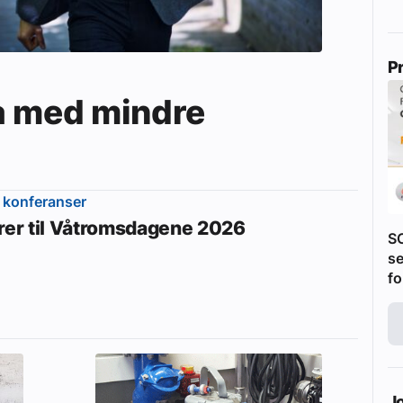
P
a med mindre
 konferanser
erer til Våtromsdagene 2026
S
se
fo
J