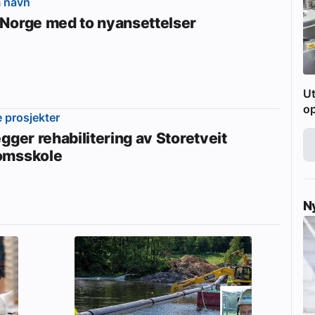
m navn
Norge med to nyansettelser
Ut
o
e prosjekter
gger rehabilitering av Storetveit
omsskole
N