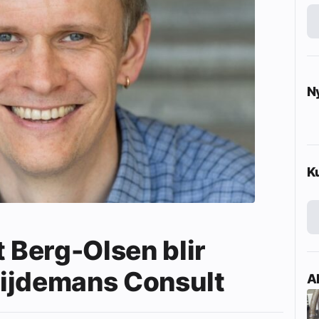
N
K
t Berg-Olsen blir
 Zijdemans Consult
Ak