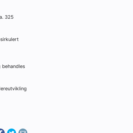
ca. 325
sirkulert
g behandles
ereutvikling