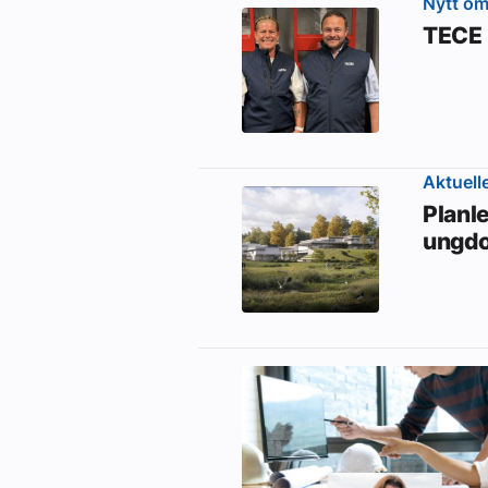
Nytt o
TECE 
Aktuell
Planle
ungd