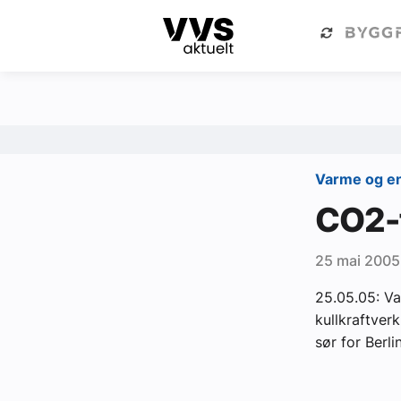
Kategorier
Om VVS Aktuelt
Kategorier
Sanitær
Varme og e
Ventilasjon
CO2-f
Varme og energi
25 mai 2005
Byggautomasjon
25.05.05: Va
Vann og avløp
kullkraftver
Aktuelle prosjekter
sør for Berlin
Om VVS Aktuelt