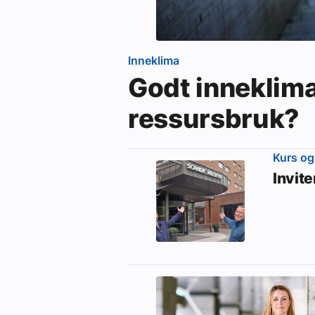
Inneklima
Godt inneklim
ressursbruk?
Kurs og
Invit