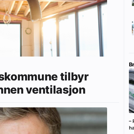
B
eskommune tilbyr
nnen ventilasjon
– 
ha