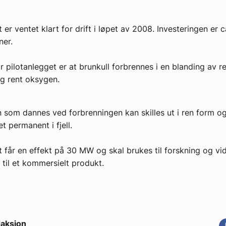
 er ventet klart for drift i løpet av 2008. Investeringen er 
yheter
ner.
r pilotanlegget er at brunkull forbrennes i en blanding av re
og rent oksygen.
n som dannes ved forbrenningen kan skilles ut i ren form o
et permanent i fjell.
t får en effekt på 30 MW og skal brukes til forskning og vid
 til et kommersielt produkt.
aksjon