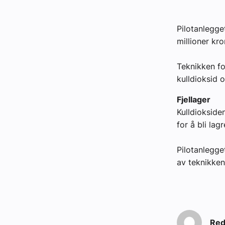
Kontakt oss:
Pilotanlegget
Abonner på fagbladet Byggfakta N
millioner kro
Annonsere i VVS Aktuelt
Teknikken fo
kulldioksid 
Kontakt oss
Fjellager
Tips oss
Kulldiokside
for å bli lagr
eBlad
Pilotanlegge
av teknikken
Red