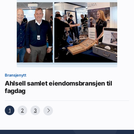
Bransjenytt
Ahlsell samlet eiendomsbransjen til
fagdag
1
2
3