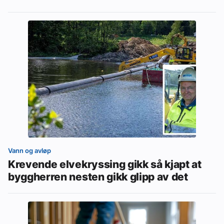
Vann og avløp
Krevende elvekryssing gikk så kjapt at
byggherren nesten gikk glipp av det