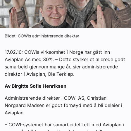
Om VVS Aktuelt
Kontakt oss:
Abonner på fagbladet Byggfakta Nyheter
Bildet: COWIs administrerende direktør
Annonsere i VVS Aktuelt
17.02.10: COWIs virksomhet i Norge har gått inn i
Kontakt oss
Aviaplan As med 30%. – Dette styrker et allerede godt
samarbeid gjennom mange år, sier administrerende
Tips oss
direktør i Aviaplan, Ole Tørklep.
eBlad
Av Birgitte Sofie Henriksen
Administrerende direktør i COWI AS, Christian
Norgaard Madsen er godt fornøyd med å bli deleier i
Aviaplan.
– COWI-systemet har samarbeidet tett med Aviaplan i