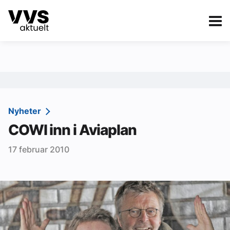
Kategorier
Om VVS Aktuelt
eBlad
Kategorier
Sanitær
Nyheter
COWI inn i Aviaplan
Ventilasjon
17 februar 2010
Varme og energi
Byggautomasjon
Vann og avløp
Aktuelle prosjekter