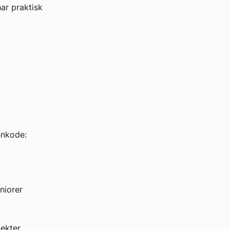
ar praktisk
nnkode:
niorer
jekter