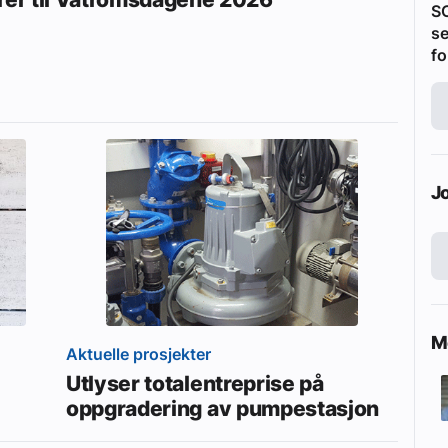
S
se
fo
J
Me
Aktuelle prosjekter
Utlyser totalentreprise på
oppgradering av pumpestasjon