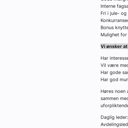
Interne fags
Fri i jule- o
Konkurransed
Bonus knytte
Mulighet for
Vi ønsker at
Har interess
Vil være med
Har gode sam
Har god munt
Høres noen a
sammen med n
uforpliktend
Daglig leder
Avdelingsled