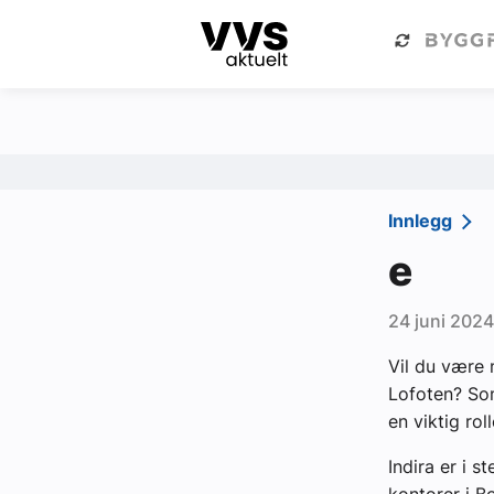
Kategorier
Om VVS Aktuelt
Kategorier
Sanitær
Innlegg
Ventilasjon
e
Varme og energi
24 juni 2024
Byggautomasjon
Vil du være 
Vann og avløp
Lofoten? Som
Aktuelle prosjekter
en viktig roll
Indira er i s
Om VVS Aktuelt