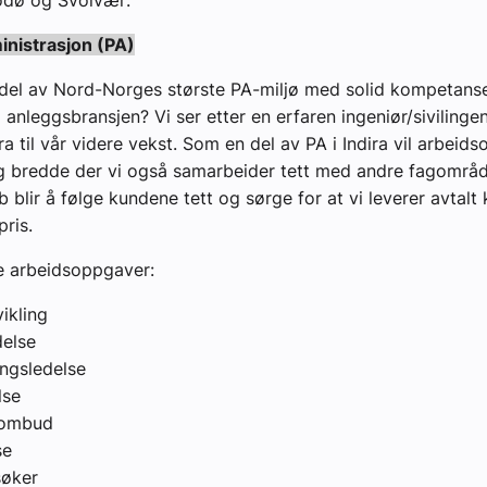
odø og Svolvær:
inistrasjon (PA)
yheter
n del av Nord-Norges største PA-miljø med solid kompetans
 anleggsbransjen? Vi ser etter en erfaren ingeniør/sivilinge
ra til vår videre vekst. Som en del av PA i Indira vil arbei
ig bredde der vi også samarbeider tett med andre fagområd
b blir å følge kundene tett og sørge for at vi leverer avtalt k
pris.
e arbeidsoppgaver:
ikling
delse
ingsledelse
lse
eombud
se
søker