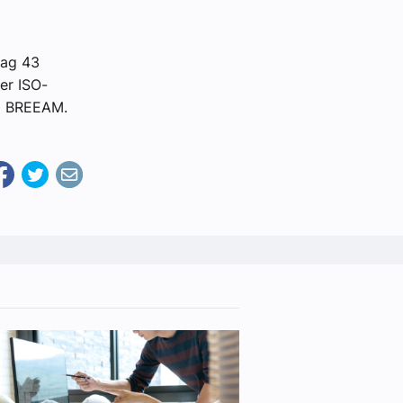
dag 43
er ISO-
og BREEAM.