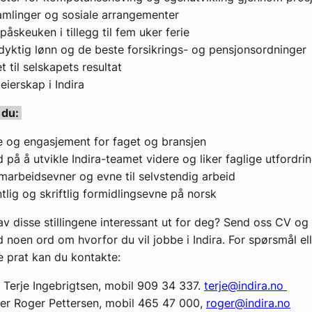
amlinger og sosiale arrangementer
g påskeuken i tillegg til fem uker ferie
yktig lønn og de beste forsikrings- og pensjonsordninger
t til selskapets resultat
 eierskap i Indira
 du:
e og engasjement for faget og bransjen
 på å utvikle Indira-teamet videre og liker faglige utfordr
arbeidsevner og evne til selvstendig arbeid
lig og skriftlig formidlingsevne på norsk
v disse stillingene interessant ut for deg? Send oss CV og 
oen ord om hvorfor du vil jobbe i Indira. For spørsmål ell
e prat kan du kontakte:
: Terje Ingebrigtsen, mobil 909 34 337.
terje@indira.no
er Roger Pettersen, mobil 465 47 000,
roger@indira.no