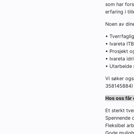
som har fors
erfaring i ti
Noen av din
• Tverrfaglig
• Ivareta ITB
• Prosjekt o
• Ivareta idr
• Utarbeide
Vi søker ogs
358145884) 
Hos oss får
Et sterkt tv
Spennende o
Fleksibel arb
Gode muligh