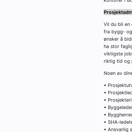
kontorer i B
Kontakt oss:
Prosjektadm
Abonner på fagbladet Byggfakta N
Vil du bli e
fra bygg- og
Annonsere i VVS Aktuelt
ønsker å bid
ha stor fagl
Kontakt oss
viktigste job
Tips oss
riktig tid og 
Noen av din
eBlad
• Prosjektutv
• Prosjektle
• Prosjekter
• Byggelede
• Byggherr
• SHA-ledel
• Ansvarlig 