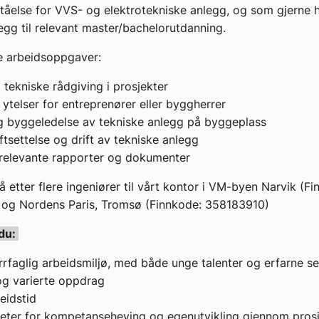
tåelse for VVS- og elektrotekniske anlegg, og som gjerne h
llegg til relevant master/bachelorutdanning.
e arbeidsoppgaver:
 tekniske rådgiving i prosjekter
 ytelser for entreprenører eller byggherrer
g byggeledelse av tekniske anlegg på byggeplass
iftsettelse og drift av tekniske anlegg
 relevante rapporter og dokumenter
å etter flere ingeniører til vårt kontor i VM-byen Narvik (Fi
og Nordens Paris, Tromsø (Finnkode: 358183910)
 du:
errfaglig arbeidsmiljø, med både unge talenter og erfarne se
g varierte oppdrag
eidstid
eter for kompetanseheving og egenutvikling gjennom pros