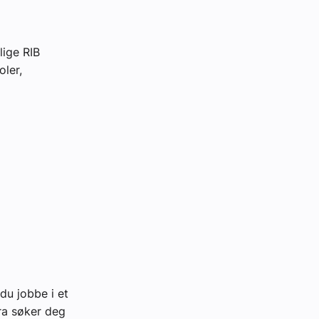
lige RIB
oler,
du jobbe i et
ira søker deg