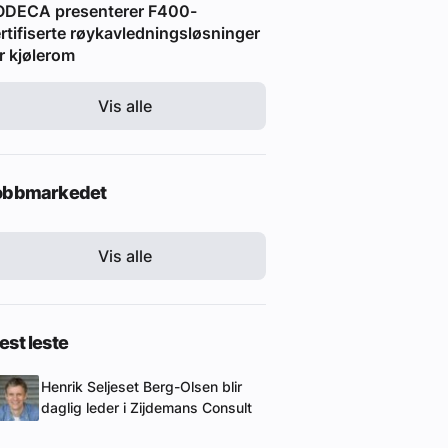
ODECA presenterer F400-
rtifiserte røykavledningsløsninger
r kjølerom
Vis alle
obbmarkedet
Vis alle
st leste
Henrik Seljeset Berg-Olsen blir
daglig leder i Zijdemans Consult