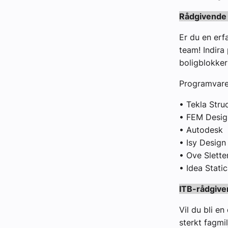
Rådgivende 
Er du en erfa
team! Indira 
boligblokker
Programvarer
• Tekla Stru
• FEM Desig
• Autodesk
• Isy Design
• Ove Slette
• Idea Stati
ITB-rådgive
Vil du bli e
sterkt fagmi