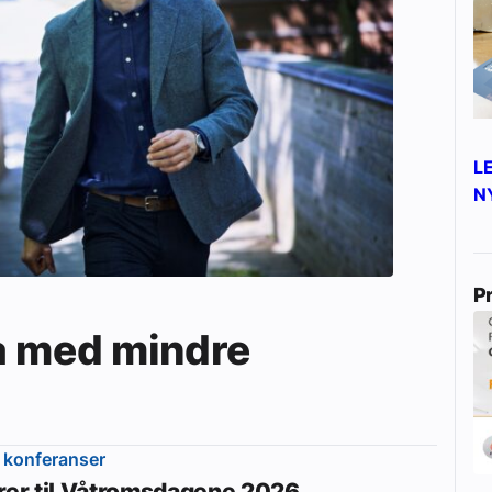
L
N
P
a med mindre
 konferanser
erer til Våtromsdagene 2026