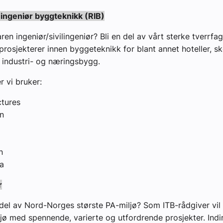
ingeniør byggteknikk (RIB)
ren ingeniør/sivilingeniør? Bli en del av vårt sterke tverrfag
prosjekterer innen byggeteknikk for blant annet hoteller, sk
 industri- og næringsbygg.
 vi bruker:
ctures
n
n
ca
r
n del av Nord-Norges største PA-miljø? Som ITB-rådgiver vil 
ljø med spennende, varierte og utfordrende prosjekter. Ind