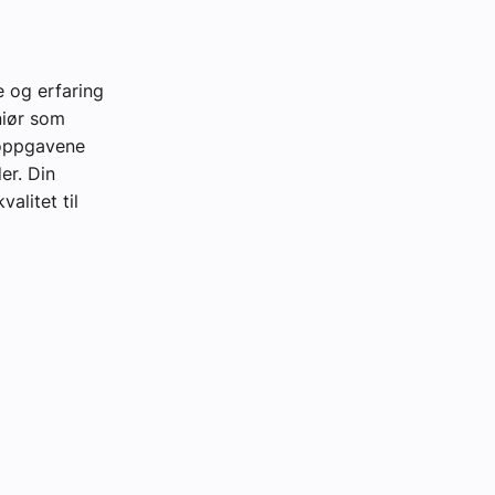
e og erfaring
niør som
dsoppgavene
er. Din
valitet til