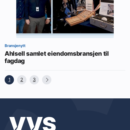
Bransjenytt
Ahlsell samlet eiendomsbransjen til
fagdag
1
2
3