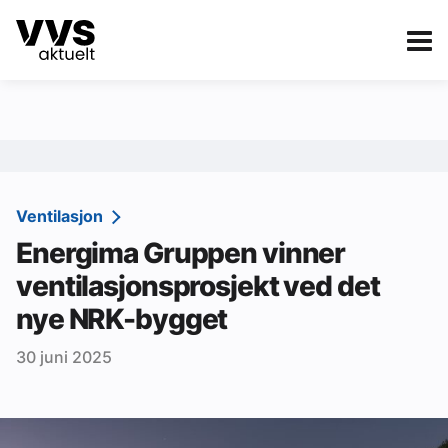
Kategorier
Om VVS Aktuelt
eBlad
Kategorier
Sanitær
Ventilasjon
Energima Gruppen vinner
Ventilasjon
ventilasjonsprosjekt ved det
Varme og energi
nye NRK-bygget
Byggautomasjon
30 juni 2025
Vann og avløp
Aktuelle prosjekter