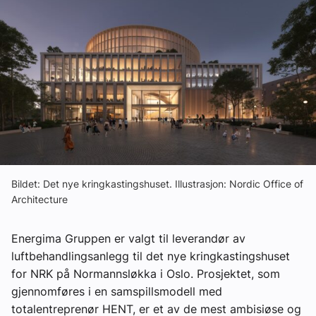
Om VVS Aktuelt
Kontakt oss:
Abonner på fagbladet Byggfakta Nyheter
Annonsere i VVS Aktuelt
Kontakt oss
Tips oss
Bildet: Det nye kringkastingshuset. Illustrasjon: Nordic Office of
Architecture
eBlad
Energima Gruppen er valgt til leverandør av
luftbehandlingsanlegg til det nye kringkastingshuset
for NRK på Normannsløkka i Oslo. Prosjektet, som
gjennomføres i en samspillsmodell med
totalentreprenør HENT, er et av de mest ambisiøse og