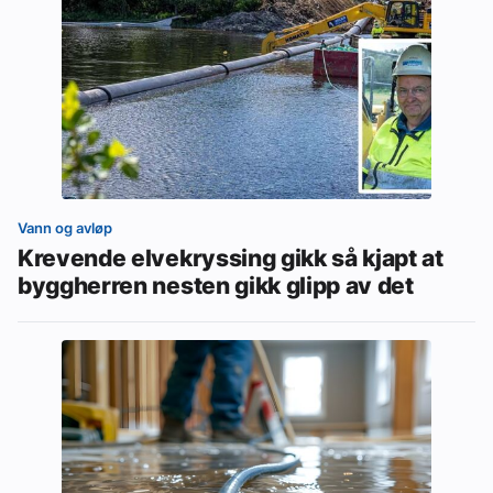
Vann og avløp
Krevende elvekryssing gikk så kjapt at
byggherren nesten gikk glipp av det