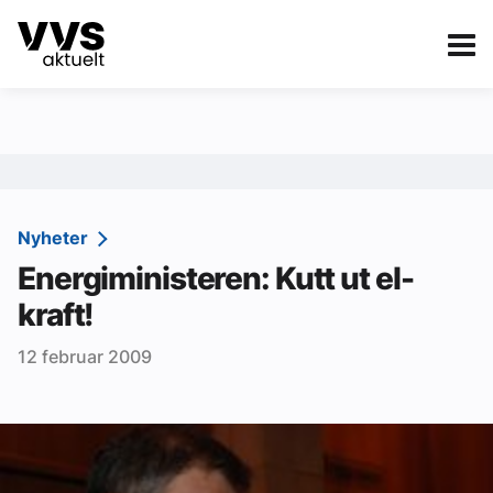
Kategorier
Om VVS Aktuelt
eBlad
Kategorier
Sanitær
Nyheter
Energiministeren: Kutt ut el-
Ventilasjon
kraft!
Varme og energi
12 februar 2009
Byggautomasjon
Vann og avløp
Aktuelle prosjekter