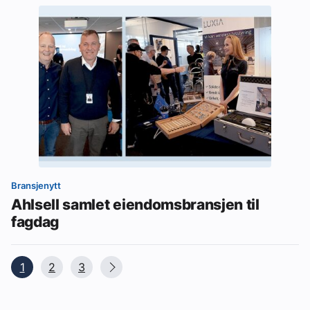
Bransjenytt
Ahlsell samlet eiendomsbransjen til
fagdag
1
2
3