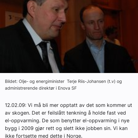
Om VVS Aktuelt
Kontakt oss:
Abonner på fagbladet Byggfakta Nyheter
Annonsere i VVS Aktuelt
Kontakt oss
Tips oss
Bildet: Olje- og energiminister Terje Riis-Johansen (t.v) og
administrerende direktør i Enova SF
eBlad
12.02.09: Vi må bli mer opptatt av det som kommer ut
av skogen. Det er feilslått tenkning å holde fast ved
el-oppvarming. De som benytter el-oppvarming i nye
bygg i 2009 gjør rett og slett ikke jobben sin. Vi kan
ikke fortsette med dette i Norge.