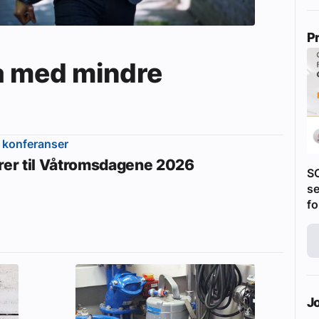
P
a med mindre
 konferanser
erer til Våtromsdagene 2026
S
se
fo
J