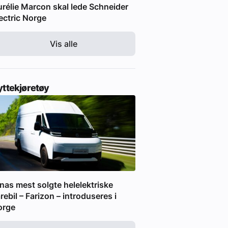
rélie Marcon skal lede Schneider
ectric Norge
Vis alle
yttekjøretøy
nas mest solgte helelektriske
rebil – Farizon – introduseres i
orge