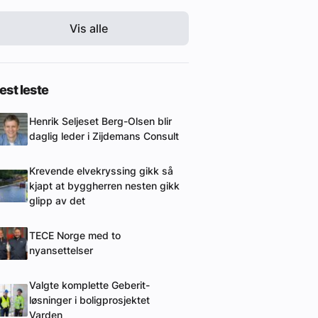
Vis alle
st leste
Henrik Seljeset Berg-Olsen blir
daglig leder i Zijdemans Consult
Krevende elvekryssing gikk så
kjapt at byggherren nesten gikk
glipp av det
TECE Norge med to
nyansettelser
Valgte komplette Geberit-
løsninger i boligprosjektet
Varden