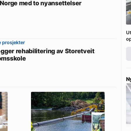
Norge med to nyansettelser
Ut
o
e prosjekter
gger rehabilitering av Storetveit
omsskole
N