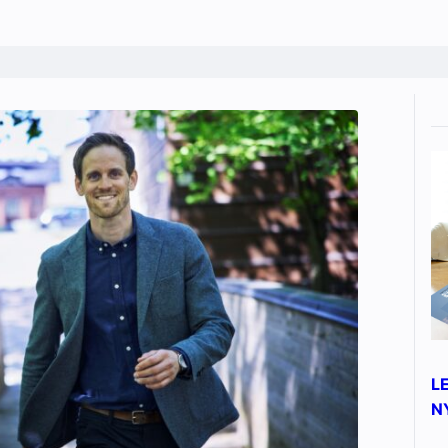
yheter
L
N