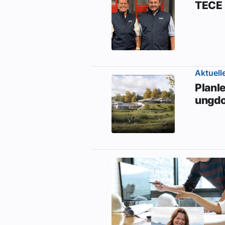
TECE 
Aktuell
Planle
ungd