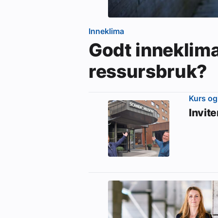
Inneklima
Godt inneklim
ressursbruk?
Kurs og
Invit