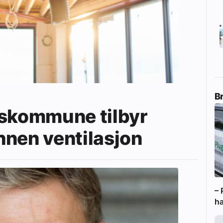
B
eskommune tilbyr
nnen ventilasjon
– 
ha