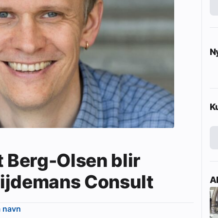
N
K
t Berg-Olsen blir
 Zijdemans Consult
Ak
m navn