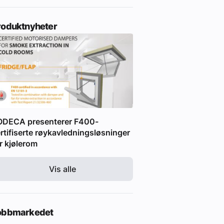
roduktnyheter
ODECA presenterer F400-
rtifiserte røykavledningsløsninger
r kjølerom
Vis alle
obbmarkedet