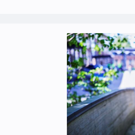
Kontakt oss:
Abonner på fagbladet Byggfakta N
Annonsere i VVS Aktuelt
Kontakt oss
Tips oss
eBlad