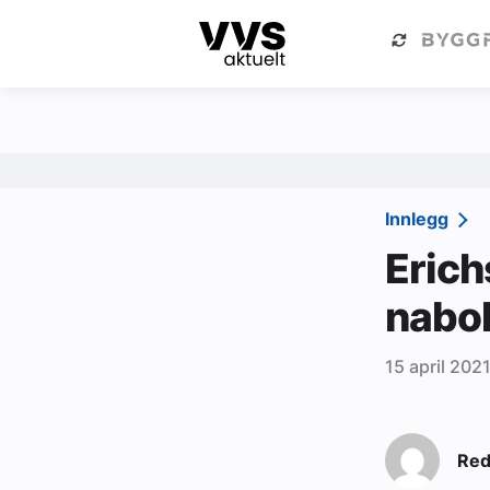
Kategorier
Om VVS Aktuelt
Kategorier
Sanitær
Innlegg
Ventilasjon
Erich
Varme og energi
nabo
Byggautomasjon
15 april 202
Vann og avløp
Aktuelle prosjekter
Red
Om VVS Aktuelt