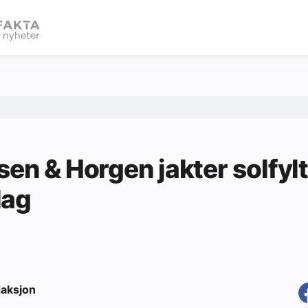
eBlad
sen & Horgen jakter solfyl
lag
1
aksjon