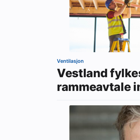
Ventilasjon
Vestland fylk
rammeavtale i