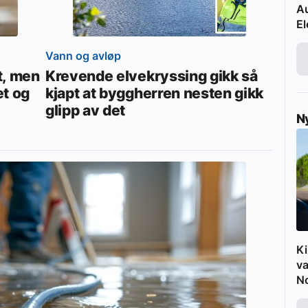
Au
El
Vann og avløp
vt, men
Krevende elvekryssing gikk så
et og
kjapt at byggherren nesten gikk
glipp av det
N
Ki
va
N