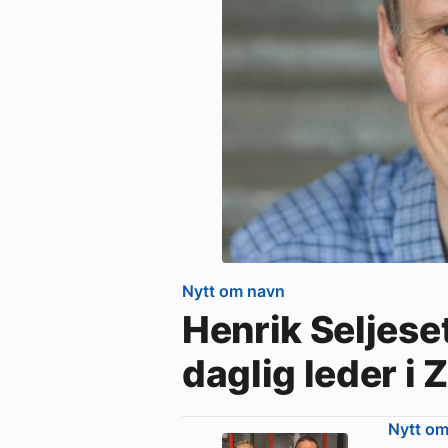
Nytt om navn
Henrik Seljese
daglig leder i
Nytt o