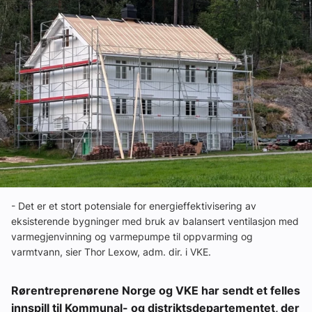
Om VVS Aktuelt
Kontakt oss:
Abonner på fagbladet Byggfakta Nyheter
Annonsere i VVS Aktuelt
Kontakt oss
Tips oss
eBlad
- Det er et stort potensiale for energieffektivisering av
eksisterende bygninger med bruk av balansert ventilasjon med
varmegjenvinning og varmepumpe til oppvarming og
varmtvann, sier Thor Lexow, adm. dir. i VKE.
Rørentreprenørene Norge og VKE har sendt et felles
innspill til Kommunal- og distriktsdepartementet, der