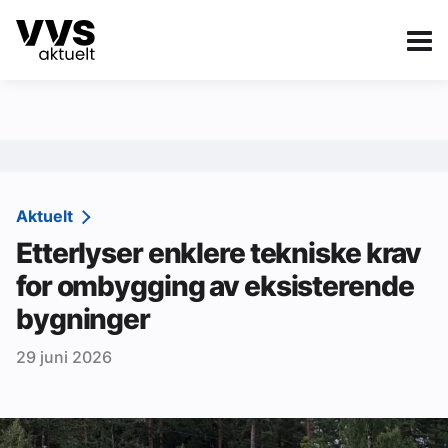
Kategorier
Om VVS Aktuelt
eBlad
Kategorier
Sanitær
Aktuelt
Etterlyser enklere tekniske krav
Ventilasjon
for ombygging av eksisterende
Varme og energi
bygninger
Byggautomasjon
29 juni 2026
Vann og avløp
Aktuelle prosjekter