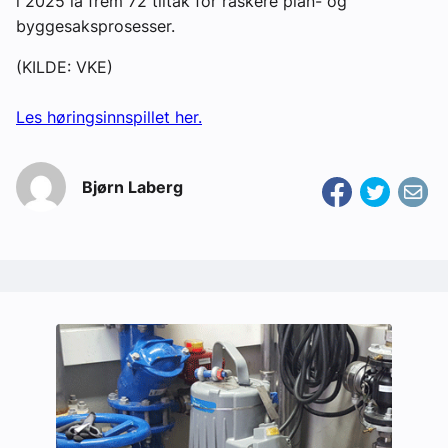
i 2025 la frem 72 tiltak for raskere plan- og
byggesaksprosesser.
(KILDE: VKE)
Les høringsinnspillet her.
Bjørn Laberg