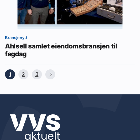
Bransjenytt
Ahlsell samlet eiendomsbransjen til
fagdag
1
2
3