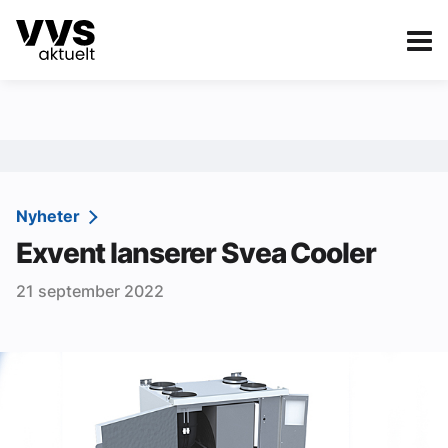
Kategorier
Om VVS Aktuelt
eBlad
Kategorier
Sanitær
Nyheter
Exvent lanserer Svea Cooler
Ventilasjon
21 september 2022
Varme og energi
Byggautomasjon
Vann og avløp
Aktuelle prosjekter