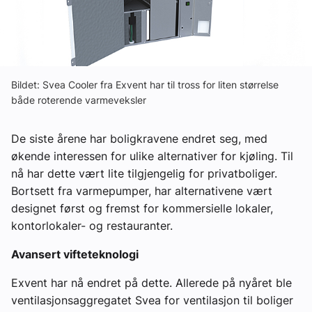
Om VVS Aktuelt
Kontakt oss:
Abonner på fagbladet Byggfakta Nyheter
Bildet: Svea Cooler fra Exvent har til tross for liten størrelse
både roterende varmeveksler
Annonsere i VVS Aktuelt
Kontakt oss
De siste årene har boligkravene endret seg, med
økende interessen for ulike alternativer for kjøling. Til
Tips oss
nå har dette vært lite tilgjengelig for privatboliger.
Bortsett fra varmepumper, har alternativene vært
eBlad
designet først og fremst for kommersielle lokaler,
kontorlokaler- og restauranter.
Avansert vifteteknologi
Exvent har nå endret på dette. Allerede på nyåret ble
ventilasjonsaggregatet Svea for ventilasjon til boliger