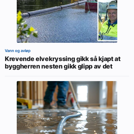
Vann og avløp
Krevende elvekryssing gikk så kjapt at
byggherren nesten gikk glipp av det