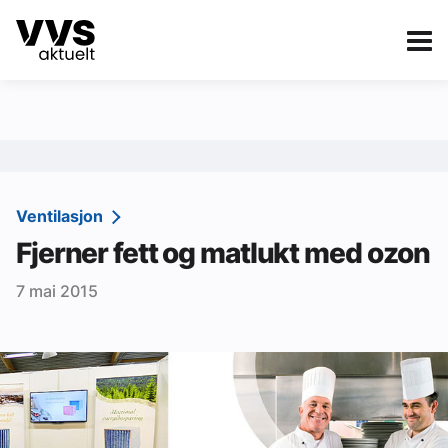
Kategorier
Om VVS Aktuelt
eBlad
Kategorier
Sanitær
Ventilasjon
Fjerner fett og matlukt med ozon
Ventilasjon
7 mai 2015
Varme og energi
Byggautomasjon
Vann og avløp
Aktuelle prosjekter