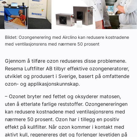
Om VVS Aktuelt
Kontakt oss:
Abonner på fagbladet Byggfakta Nyheter
Bildet: Ozongenerering med Airclino kan redusere kostnadene
med ventilasjonsrens med nærmere 50 prosent
Annonsere i VVS Aktuelt
Kontakt oss
Gjennom å tilføre ozon reduseres disse problemene.
Resema Luftfilter AB tilbyr effektive ozongeneratorer,
Tips oss
utviklet og produsert i Sverige, basert på omfattende
ozon- og applikasjonskunnskap.
eBlad
– Ozonet bryter ned fettet og oksyderer matosen,
uten å etterlate farlige reststoffer. Ozongenereringen
kan redusere kostnadene med ventilasjonsrens med
nærmere 50 prosent. Ozon har i tillegg en positiv
effekt på kullfilter. Når ozon kommer i kontakt med
aktivt kull, regenereres det og forlenger levetiden på