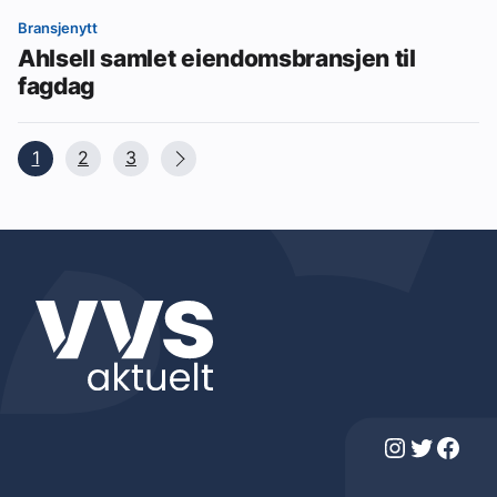
Bransjenytt
Ahlsell samlet eiendomsbransjen til
fagdag
1
2
3
Instagram
Twitter
Facebook