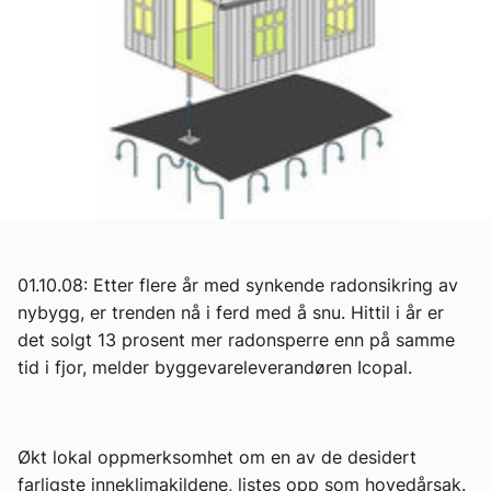
Om VVS Aktuelt
Kontakt oss:
Abonner på fagbladet Byggfakta Nyheter
Annonsere i VVS Aktuelt
Kontakt oss
Tips oss
01.10.08: Etter flere år med synkende radonsikring av
nybygg, er trenden nå i ferd med å snu. Hittil i år er
eBlad
det solgt 13 prosent mer radonsperre enn på samme
tid i fjor, melder byggevareleverandøren Icopal.
Økt lokal oppmerksomhet om en av de desidert
farligste inneklimakildene, listes opp som hovedårsak.