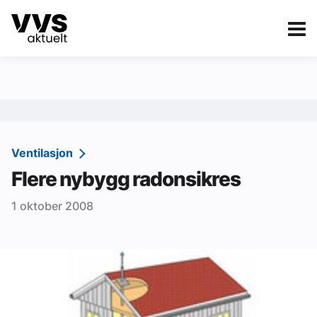
Kategorier
Om VVS Aktuelt
eBlad
Kategorier
Sanitær
Ventilasjon
Flere nybygg radonsikres
Ventilasjon
1 oktober 2008
Varme og energi
Byggautomasjon
Vann og avløp
Aktuelle prosjekter