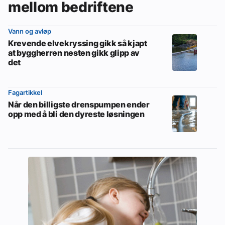
mellom bedriftene
Vann og avløp
Krevende elvekryssing gikk så kjapt
at byggherren nesten gikk glipp av
det
Fagartikkel
Når den billigste drenspumpen ender
opp med å bli den dyreste løsningen