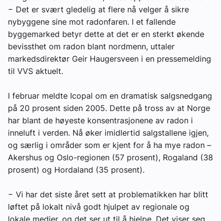
− Det er svært gledelig at flere nå velger å sikre
nybyggene sine mot radonfaren. I et fallende
byggemarked betyr dette at det er en sterkt økende
bevissthet om radon blant nordmenn, uttaler
markedsdirektør Geir Haugersveen i en pressemelding
til VVS aktuelt.
I februar meldte Icopal om en dramatisk salgsnedgang
på 20 prosent siden 2005. Dette på tross av at Norge
har blant de høyeste konsentrasjonene av radon i
inneluft i verden. Nå øker imidlertid salgstallene igjen,
og særlig i områder som er kjent for å ha mye radon –
Akershus og Oslo-regionen (57 prosent), Rogaland (38
prosent) og Hordaland (35 prosent).
− Vi har det siste året sett at problematikken har blitt
løftet på lokalt nivå godt hjulpet av regionale og
lokale medier, og det ser ut til å hjelpe. Det viser seg