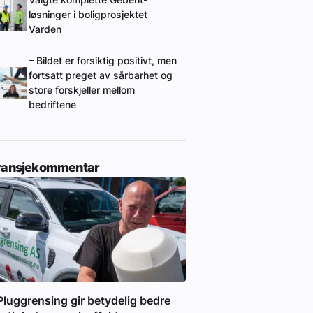
Valgte komplette Geberit-
løsninger i boligprosjektet
Varden
– Bildet er forsiktig positivt, men
fortsatt preget av sårbarhet og
store forskjeller mellom
bedriftene
ransjekommentar
Pluggrensing gir betydelig bedre