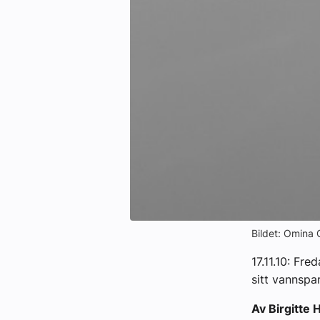
Kontakt oss:
Abonner på fagbladet Byggfakta N
Annonsere i VVS Aktuelt
Kontakt oss
Tips oss
eBlad
Bildet: Omina 
17.11.10: Fr
sitt vannspa
Av Birgitte 