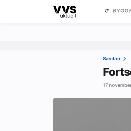
Kategorier
Om VVS Aktuelt
Kategorier
Sanitær
Sanitær
Ventilasjon
Forts
Varme og energi
17 novembe
Byggautomasjon
Vann og avløp
Aktuelle prosjekter
Om VVS Aktuelt