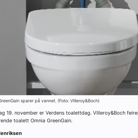
yheter
GreenGain sparer på vannet. (Foto: VIlleroy&Boch)
edag 19. november er Verdens toalettdag. Villeroy&Boch fei
rende toalett Omnia GreenGain.
Henriksen