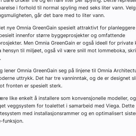
arelse i forhold til normal spyling med seks liter vann. Ve
ngsmuligheten, går det bare med to liter vann.
det nye Omnia GreenGain spesielt attraktivt for planleggere
spesielt innenfor større byggeprosjekter og omfattende
rosjekter. Men Omnia GreenGain er også ideell for private
 ta hensyn til miljøet, også vil være snill mot lommeboka, skr
.
 lener Omnia GreenGain seg på linjene til Omnia Architect
oderne uttrykk. Det har tre vanninntak, og de er designet sl
 fronten er spesielt sterk.
ære like enkelt å installere som konvensjonelle modeller, og
eget veggsystem for toalettet i samarbeid med Viega. Dette
tesystem med installasjonsrammer og en optimalisert sist
-funksjon.