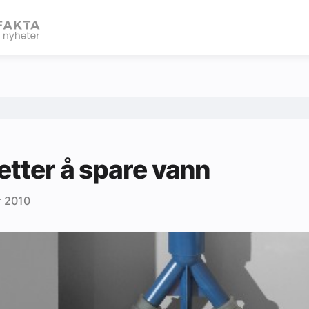
eBlad
etter å spare vann
r 2010