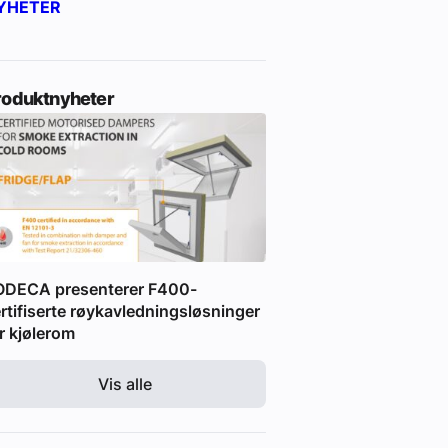
YHETER
roduktnyheter
ODECA presenterer F400-
rtifiserte røykavledningsløsninger
r kjølerom
Vis alle