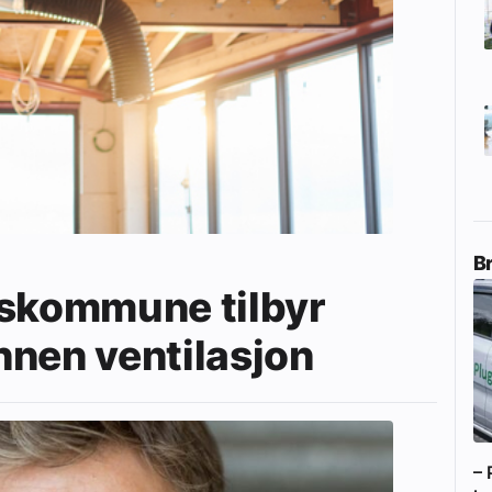
B
eskommune tilbyr
nnen ventilasjon
– 