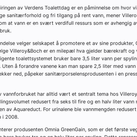
eiringen av Verdens Toalettdag er en påminnelse om hvor vi
ge sanitærforhold og fri tilgang på rent vann, mener Viller
m at vann er en svært verdifull ressurs som er avhengig a
bruk.
indelse velger selskapet å promotere et av sine produkter,
ølge Villeroy&Boch er en milepæl hva gjelder bærekraft og 
ligente toalettsystemet bruker bare 3,5 liter vann per spylin
er. Uten å forandre vanene kan man spare 2,5 liter med vann
kker ned, påpeker sanitærporselensprodusenten i en press
 vannforbruket har alltid vært et sentralt tema hos Villero
lingsvolumet redusert fra seks til fire og en halv liter vann
en av Aquareduct. For urinalene ble vannmengden redusert f
n i 2008.
nterer produsenten Omnia GreenGain, som er det første v
 bare bruker tre og en halv liter per spyling. Dette represen