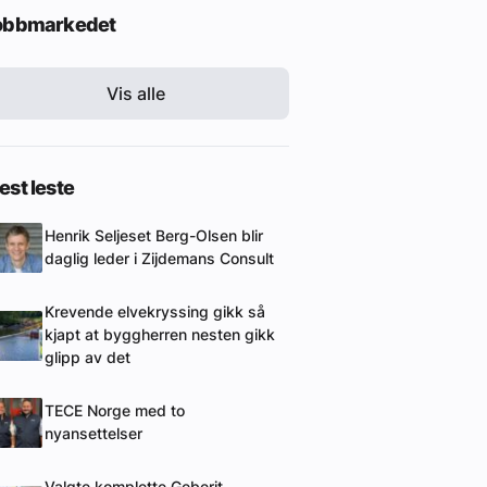
obbmarkedet
Vis alle
st leste
Henrik Seljeset Berg-Olsen blir
daglig leder i Zijdemans Consult
Krevende elvekryssing gikk så
kjapt at byggherren nesten gikk
glipp av det
TECE Norge med to
nyansettelser