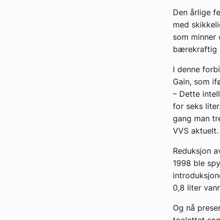
Den årlige f
med skikkeli
som minner o
bærekraftig 
I denne forb
Gain, som if
– Dette intel
for seks lit
gang man tre
VVS aktuelt.
Reduksjon av
1998 ble spy
introduksjon
0,8 liter van
Og nå prese
toalettet som