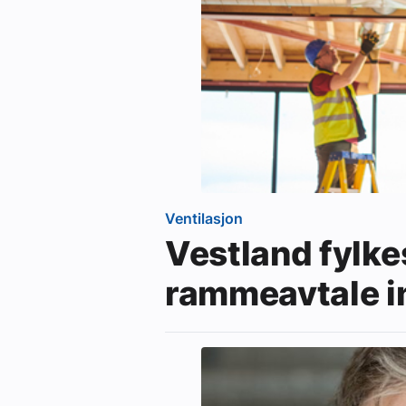
Ventilasjon
Vestland fylk
rammeavtale i