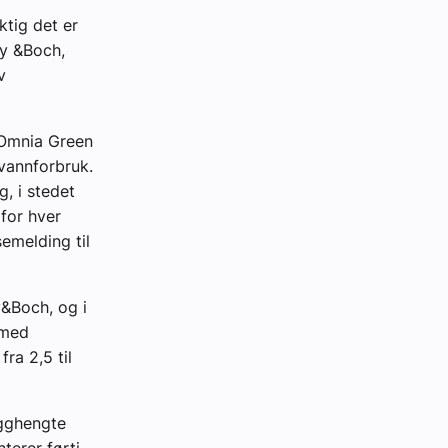
ktig det er
oy &Boch,
v
 Omnia Green
vannforbruk.
g, i stedet
 for hver
emelding til
y&Boch, og i
 med
ra 2,5 til
egghengte
terer førti