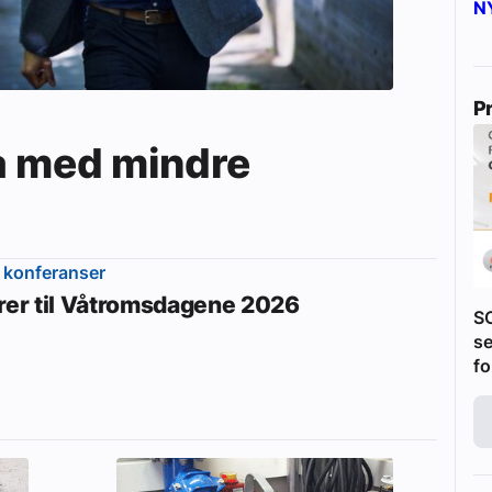
N
P
a med mindre
 konferanser
erer til Våtromsdagene 2026
S
se
fo