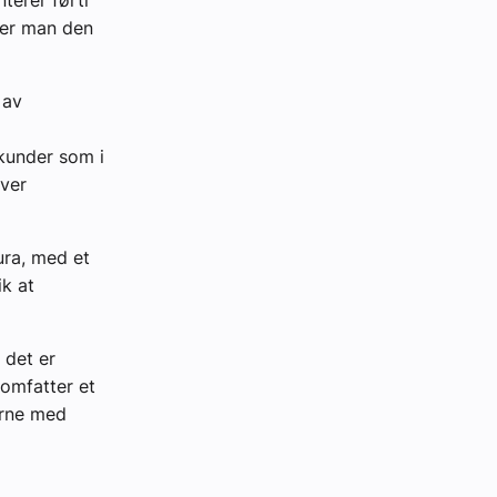
lger man den
 av
 kunder som i
iver
ura, med et
ik at
 det er
 omfatter et
erne med