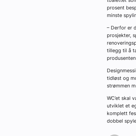
prosent besp
minste spyli
– Derfor er 
prosjekter, 
renoveringsp
tillegg til å
produsenten
Designmessig
tidløst og m
strømmen mot
WC’et skal v
utviklet et 
komplett fes
dobbel spyle