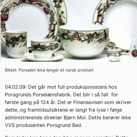
Om VVS Aktuelt
Kontakt oss:
Abonner på fagbladet Byggfakta Nyheter
Annonsere i VVS Aktuelt
Kontakt oss
Bildet: Porselen ikke lenger et norsk produkt
Tips oss
04.02.09: Det går mot full produksjonsstans hos
eBlad
Porsgrunds Porselænsfabrik. Det blir i så fall for
første gang på 124 år. Det er Finansavisen som skriver
dette, og framtidsutsiktene er langt fra lyse i følge
administrerende direktør Bjørn Moi. Dette berører ikke
VVS produsenten Porsgrund Bad.