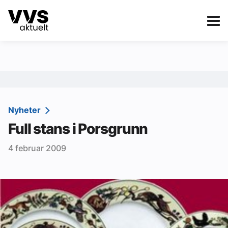
Kategorier
Om VVS Aktuelt
eBlad
Kategorier
Sanitær
Nyheter
Full stans i Porsgrunn
Ventilasjon
4 februar 2009
Varme og energi
Byggautomasjon
Vann og avløp
Aktuelle prosjekter