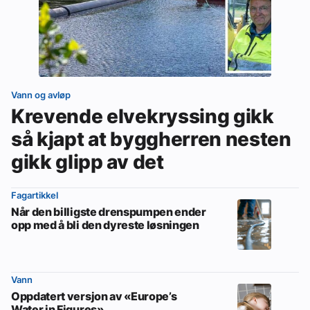
Vann og avløp
Krevende elvekryssing gikk
så kjapt at byggherren nesten
gikk glipp av det
Fagartikkel
Når den billigste drenspumpen ender
opp med å bli den dyreste løsningen
Vann
Oppdatert versjon av «Europe’s
Water in Figures»