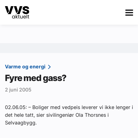
Kategorier
Om VVS Aktuelt
eBlad
Kategorier
Sanitær
Varme og energi
Fyre med gass?
Ventilasjon
2 juni 2005
Varme og energi
Byggautomasjon
02.06.05: – Boliger med vedpeis leverer vi ikke lenger i
det hele tatt, sier sivilingeniør Ola Thorsnes i
Vann og avløp
Selvaagbygg.
Aktuelle prosjekter