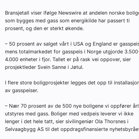
Om VVS Aktuelt
Bransjetall viser ifølge Newswire at andelen norske bolig
som bygges med gass som energikilde har passert ti
Kontakt oss:
prosent, og den er sterkt økende.
Abonner på fagbladet Byggfakta Nyheter
– 50 prosent av salget vårt i USA og England er gasspeis
Annonsere i VVS Aktuelt
mens totalmarkedet for gasspeis i Norge utgjorde 3.500
4.000 enheter i fjor. Tallet er på rask vei oppover, sier
Kontakt oss
prosjektleder Svein Sanne i Jøtul.
Tips oss
I flere store boligprosjekter legges det opp til installasjo
av gasspeiser.
eBlad
– Nær 70 prosent av de 500 nye boligene vi oppfører årl
utstyres med gass. Boliger med vedpeis leverer vi ikke
lenger i det hele tatt, sier sivilingeniør Ola Thorsnes i
Selvaagbygg AS til det oppdragsfinansierte nyhetsbyråe