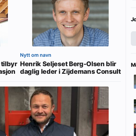
J
Nytt om navn
tilbyr
Henrik Seljeset Berg-Olsen blir
Me
asjon
daglig leder i Zijdemans Consult