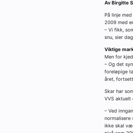
Av Birgitte 
På linje med
2009 med en 
– Vi fikk, s
snu, sier dag
Viktige mar
Men for kjed
– Og det syn
foreløpige ta
året, fortset
Skar har som
VVS aktuelt 
– Ved inngan
normalisere s
ikke skal væ
nivå som 2009