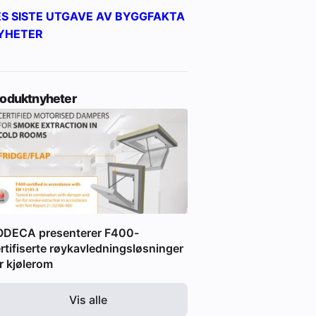
ES SISTE UTGAVE AV BYGGFAKTA
YHETER
roduktnyheter
ODECA presenterer F400-
rtifiserte røykavledningsløsninger
r kjølerom
Vis alle