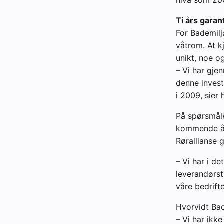
Ti års garant
For Bademil
våtrom. At k
unikt, noe o
– Vi har gje
denne invest
i 2009, sier
På spørsmål
kommende åre
Rørallianse 
– Vi har i de
leverandørst
våre bedrift
Hvorvidt Bad
– Vi har ikke