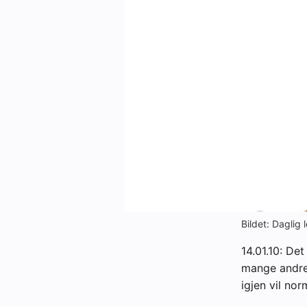
Kontakt oss:
Abonner på fagbladet Byggfakta N
Annonsere i VVS Aktuelt
Kontakt oss
Tips oss
eBlad
Bildet: Daglig 
14.01.10: De
mange andre 
igjen vil nor