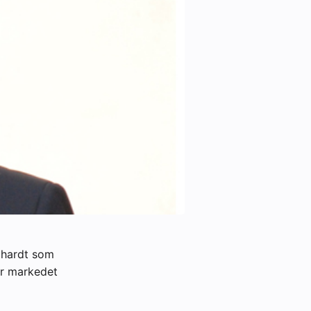
e hardt som
år markedet