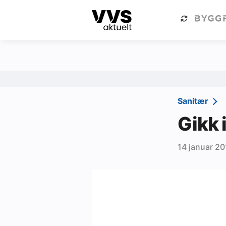
Kategorier
Om VVS Aktuelt
Kategorier
Sanitær
Sanitær
Ventilasjon
Gikk 
Varme og energi
14 januar 20
Byggautomasjon
Vann og avløp
Aktuelle prosjekter
Om VVS Aktuelt