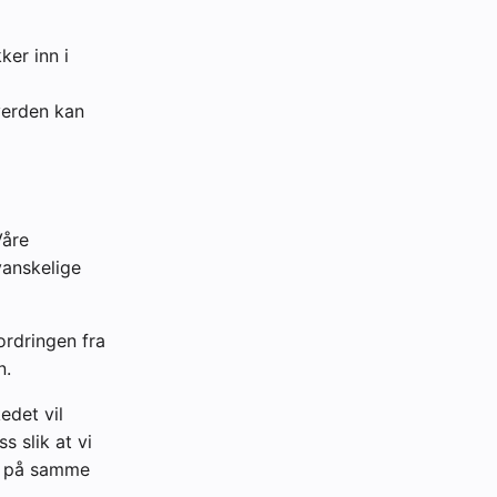
ker inn i
verden kan
Våre
vanskelige
ordringen fra
n.
edet vil
s slik at vi
10 på samme