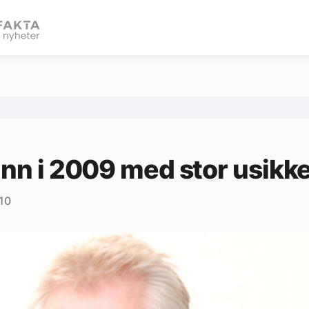
eBlad
inn i 2009 med stor usikk
10