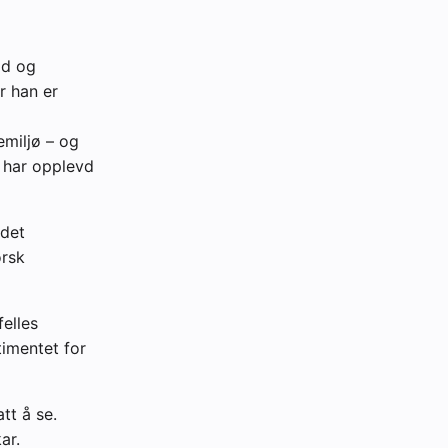
ad og
r han er
miljø – og
n har opplevd
 det
orsk
felles
timentet for
tt å se.
ar.