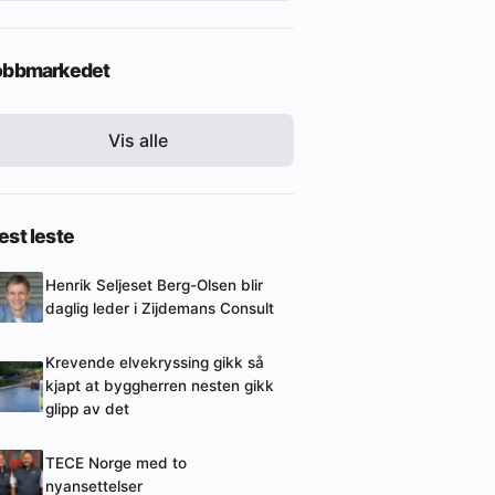
obbmarkedet
Vis alle
st leste
Henrik Seljeset Berg-Olsen blir
daglig leder i Zijdemans Consult
Krevende elvekryssing gikk så
kjapt at byggherren nesten gikk
glipp av det
TECE Norge med to
nyansettelser