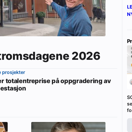
L
N
P
Våtromsdagene 2026
e prosjekter
er totalentreprise på oppgradering av
estasjon
S
se
fo