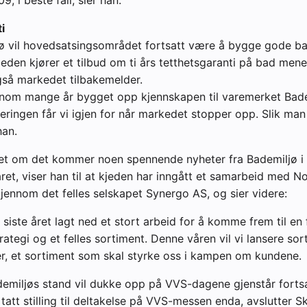
i
jø vil hovedsatsingsområdet fortsatt være å bygge gode b
jeden kjører et tilbud om ti års tetthetsgaranti på bad mene
gså markedet tilbakemelder.
nnom mange år bygget opp kjennskapen til varemerket Bade
eringen får vi igjen for når markedet stopper opp. Slik ma
 han.
et om det kommer noen spennende nyheter fra Bademiljø i
t, viser han til at kjeden har inngått et samarbeid med N
gjennom det felles selskapet Synergo AS, og sier videre:
t siste året lagt ned et stort arbeid for å komme frem til en 
rategi og et felles sortiment. Denne våren vil vi lansere sor
er, et sortiment som skal styrke oss i kampen om kundene.
emiljøs stand vil dukke opp på VVS-dagene gjenstår fortsa
 tatt stilling til deltakelse på VVS-messen enda, avslutter Sk