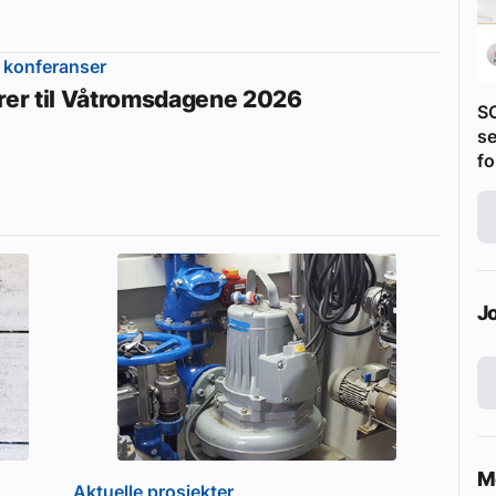
 konferanser
erer til Våtromsdagene 2026
S
se
fo
J
Me
Aktuelle prosjekter