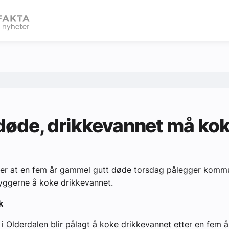
eBlad
døde, drikkevannet må ko
tter at en fem år gammel gutt døde torsdag pålegger komm
yggerne å koke drikkevannet.
k
i Olderdalen blir pålagt å koke drikkevannet etter en fem