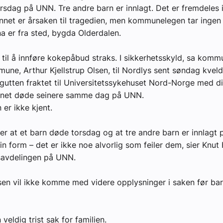
rsdag på UNN. Tre andre barn er innlagt. Det er fremdeles 
net er årsaken til tragedien, men kommunelegen tar ingen s
a er fra sted, bygda Olderdalen.
yheter
til å innføre kokepåbud straks. I sikkerhetsskyld, sa komm
une, Arthur Kjellstrup Olsen, til Nordlys sent søndag kveld
gutten fraktet til Universitetssykehuset Nord-Norge med d
rnet døde seinere samme dag på UNN.
er ikke kjent.
r at et barn døde torsdag og at tre andre barn er innlagt 
fin form – det er ikke noe alvorlig som feiler dem, sier Knut
savdelingen på UNN.
lsen vil ikke komme med videre opplysninger i saken før bar
 veldig trist sak for familien.