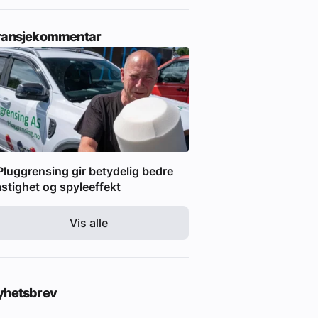
ransjekommentar
Pluggrensing gir betydelig bedre
stighet og spyleeffekt
Vis alle
yhetsbrev