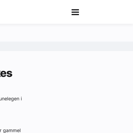
kes
unelegen i
 år gammel