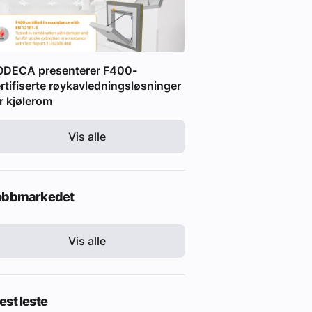
ODECA presenterer F400-
rtifiserte røykavledningsløsninger
r kjølerom
Vis alle
obbmarkedet
Vis alle
st leste