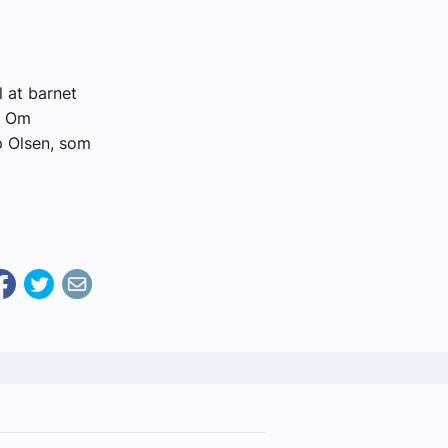
l at barnet
. Om
p Olsen, som