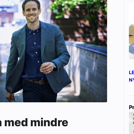
L
N
P
a med mindre