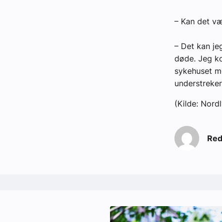
– Kan det væ
– Det kan je
døde. Jeg k
sykehuset me
understreker
(Kilde: Nordl
Red