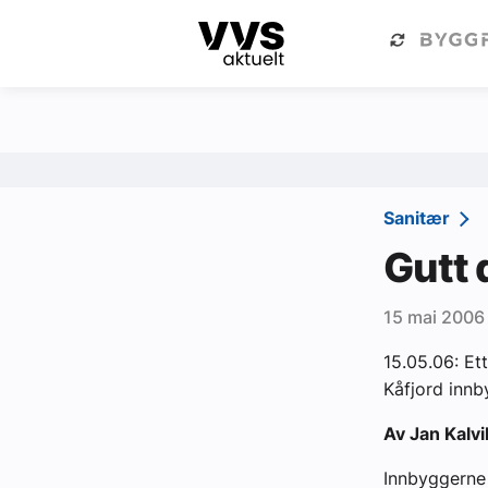
Kategorier
Om VVS Aktuelt
Kategorier
Sanitær
Sanitær
Ventilasjon
Gutt 
Varme og energi
15 mai 2006
Byggautomasjon
15.05.06: E
Vann og avløp
Kåfjord innb
Aktuelle prosjekter
Av Jan Kalvi
Om VVS Aktuelt
Innbyggerne 