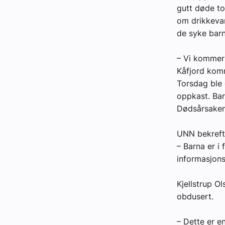
gutt døde to
Kontakt oss:
om drikkevan
de syke barn
Abonner på fagbladet Byggfakta N
– Vi kommer 
Annonsere i VVS Aktuelt
Kåfjord komm
Kontakt oss
Torsdag ble 
oppkast. Ba
Tips oss
Dødsårsaken 
eBlad
UNN bekrefte
– Barna er i 
informasjon
Kjellstrup O
obdusert.
– Dette er en