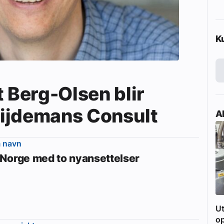
K
t Berg-Olsen blir
 Zijdemans Consult
Ak
m navn
Norge med to nyansettelser
Ut
o