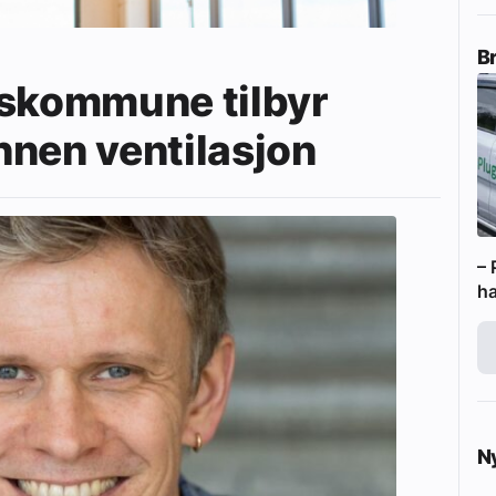
B
eskommune tilbyr
nnen ventilasjon
– 
ha
N