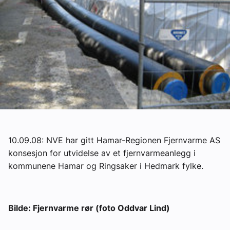
Om VVS Aktuelt
Kontakt oss:
Abonner på fagbladet Byggfakta Nyheter
Annonsere i VVS Aktuelt
Kontakt oss
Tips oss
10.09.08: NVE har gitt Hamar-Regionen Fjernvarme AS
eBlad
konsesjon for utvidelse av et fjernvarmeanlegg i
kommunene Hamar og Ringsaker i Hedmark fylke.
Bilde: Fjernvarme rør (foto Oddvar Lind)