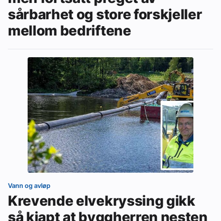
sårbarhet og store forskjeller
mellom bedriftene
Vann og avløp
Krevende elvekryssing gikk
så kjapt at byggherren nesten