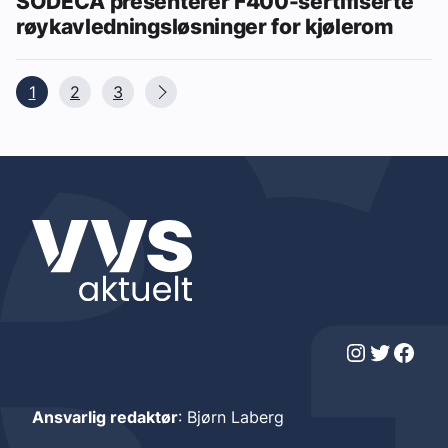
SODECA presenterer F400-sertifiserte
røykavledningsløsninger for kjølerom
1
2
3
Instagram
Twitter
Facebook
Ansvarlig redaktør
: Bjørn Laberg