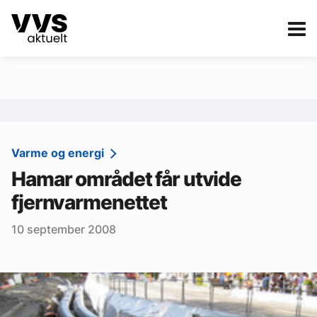
Kategorier
Om VVS Aktuelt
eBlad
Kategorier
Sanitær
Varme og energi
Hamar området får utvide
Ventilasjon
fjernvarmenettet
Varme og energi
10 september 2008
Byggautomasjon
Vann og avløp
Aktuelle prosjekter