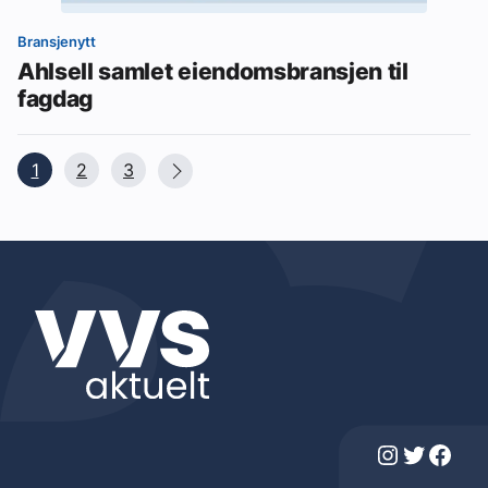
Bransjenytt
Ahlsell samlet eiendomsbransjen til
fagdag
1
2
3
Instagram
Twitter
Facebook