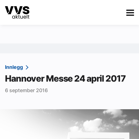
Kategorier
Om VVS Aktuelt
eBlad
Kategorier
Sanitær
Innlegg
Hannover Messe 24 april 2017
Ventilasjon
6 september 2016
Varme og energi
Byggautomasjon
Vann og avløp
Aktuelle prosjekter