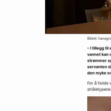
Bildet: hansgr
– I tillegg t
vannet kan 
strømmer opp
servanten s
den myke ov
For å holde
stråletypene 