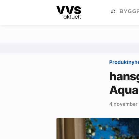
Kategorier
Om VVS Aktuelt
Kategorier
Sanitær
Produktnyh
Ventilasjon
hansg
Varme og energi
Aqua
Byggautomasjon
4 november
Vann og avløp
Aktuelle prosjekter
Om VVS Aktuelt