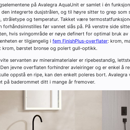
ngselementene på Avalegra AquaUnit er samlet i én funksjone
 den integrerte dusjstrålen, og til høyre sitter to grep som 
 stråletype og temperatur. Takket være termostatfunksjon
 forhåndsinnstilles før vannet slås på. På venstre side sitte
ten, hvis svingområde er nøye definert for optimal bruk av 
enheten er tilgjengelig i
fem FinishPlus-overflater
: krom, ma
t krom, børstet bronse og polert gull-optikk.
vite servanten av mineralmaterialer er ripebestandig, lettst
 Den jevne overflaten forhindrer avleiringer og er enkel å r
skulle oppstå en ripe, kan den enkelt poleres bort. Avalegra 
t på baderommet ditt i mange år fremover.