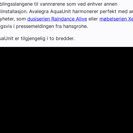
oblingsslangene til vannrørene som ved enhver annen
iinstallasjon. Avalegra AquaUnit harmonerer perfekt med a
yheter, som
dusjserien Raindance Alive
eller
møbelserien X
ngsvis i pressemeldingen fra hansgrohe.
Unit er tilgjengelig i to bredder.