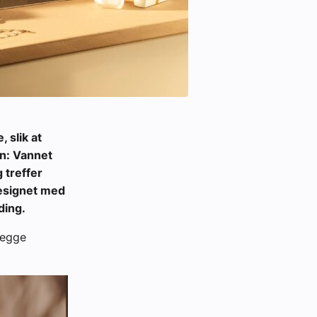
, slik at
en: Vannet
 treffer
designet med
ding.
begge