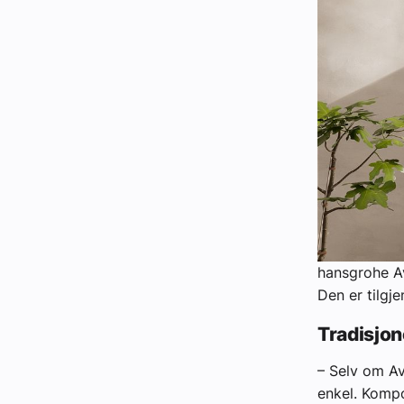
hansgrohe Av
Den er tilgje
Tradisjo
– Selv om Av
enkel. Kompo