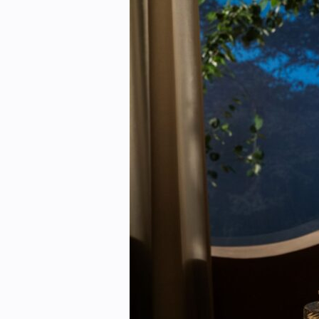
Kontakt oss:
Abonner på fagbladet Byggfakta N
Annonsere i VVS Aktuelt
Kontakt oss
Tips oss
eBlad