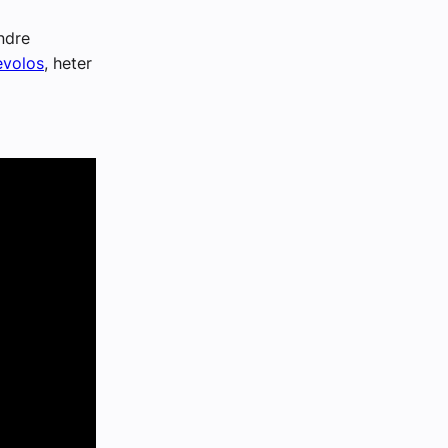
ndre
evolos
, heter