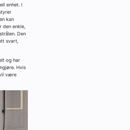
ll enhet. I
styrer
en kan
r den enkle,
strålen. Den
tt svart,
elt og har
engjøre. Hvis
vil være