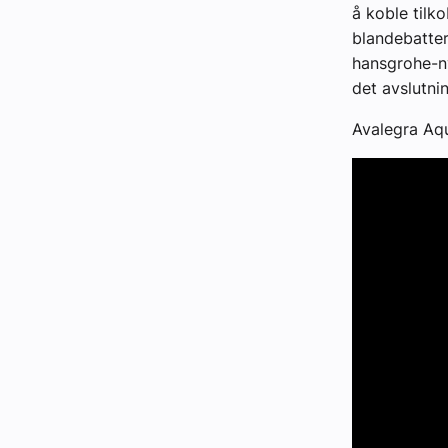
å koble tilk
blandebatter
hansgrohe-n
det avslutni
Avalegra Aqua