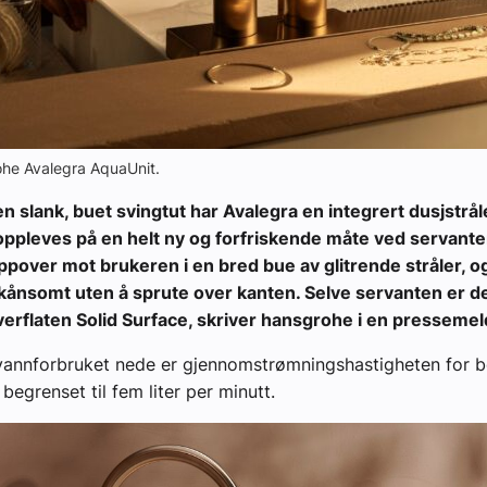
ohe Avalegra AquaUnit.
il en slank, buet svingtut har Avalegra en integrert dusjstråle
oppleves på en helt ny og forfriskende måte ved servant
over mot brukeren i en bred bue av glitrende stråler, og
kånsomt uten å sprute over kanten. Selve servanten er 
erflaten Solid Surface, skriver hansgrohe i en pressemel
 vannforbruket nede er gjennomstrømningshastigheten for 
begrenset til fem liter per minutt.