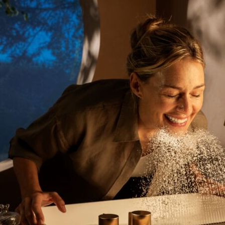
yheter