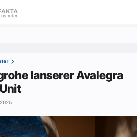
eBlad
eter
rohe lanserer Avalegra
Unit
 2025