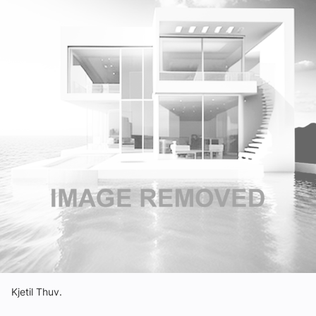
Om VVS Aktuelt
Kontakt oss:
Abonner på fagbladet Byggfakta Nyheter
Annonsere i VVS Aktuelt
Kontakt oss
Tips oss
eBlad
Kjetil Thuv.