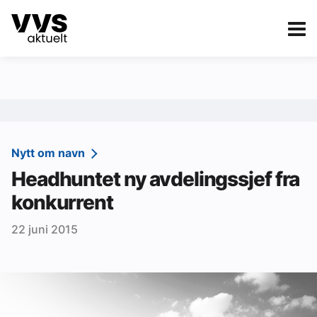
Kategorier
Om VVS Aktuelt
eBlad
Kategorier
Sanitær
Nytt om navn
Headhuntet ny avdelingssjef fra
Ventilasjon
konkurrent
Varme og energi
22 juni 2015
Byggautomasjon
Vann og avløp
Aktuelle prosjekter