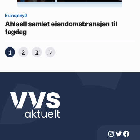
Bransjenytt
Ahlsell samlet eiendomsbransjen til
fagdag
1
2
3
Instagram
Twitter
Facebook