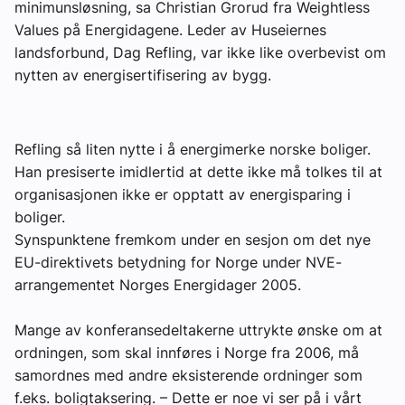
minimunsløsning, sa Christian Grorud fra Weightless
Om VVS Aktuelt
Values på Energidagene. Leder av Huseiernes
landsforbund, Dag Refling, var ikke like overbevist om
Kontakt oss:
nytten av energisertifisering av bygg.
Abonner på fagbladet Byggfakta Nyheter
Annonsere i VVS Aktuelt
Refling så liten nytte i å energimerke norske boliger.
Han presiserte imidlertid at dette ikke må tolkes til at
Kontakt oss
organisasjonen ikke er opptatt av energisparing i
Tips oss
boliger.
Synspunktene fremkom under en sesjon om det nye
EU-direktivets betydning for Norge under NVE-
eBlad
arrangementet Norges Energidager 2005.
Mange av konferansedeltakerne uttrykte ønske om at
ordningen, som skal innføres i Norge fra 2006, må
samordnes med andre eksisterende ordninger som
f.eks. boligtaksering. – Dette er noe vi ser på i vårt