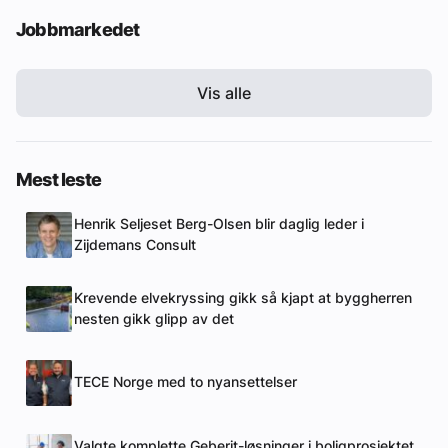
Jobbmarkedet
Vis alle
Mest leste
Henrik Seljeset Berg-Olsen blir daglig leder i
Zijdemans Consult
Krevende elvekryssing gikk så kjapt at byggherren
nesten gikk glipp av det
TECE Norge med to nyansettelser
Valgte komplette Geberit-løsninger i boligprosjektet