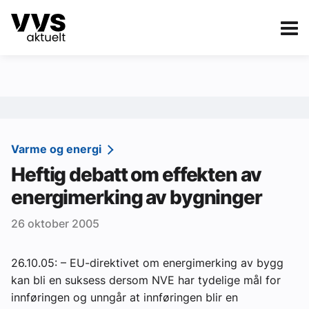
Kategorier
Om VVS Aktuelt
eBlad
Kategorier
Sanitær
Varme og energi
Heftig debatt om effekten av
Ventilasjon
energimerking av bygninger
Varme og energi
26 oktober 2005
Byggautomasjon
Vann og avløp
26.10.05: – EU-direktivet om energimerking av bygg
kan bli en suksess dersom NVE har tydelige mål for
Aktuelle prosjekter
innføringen og unngår at innføringen blir en