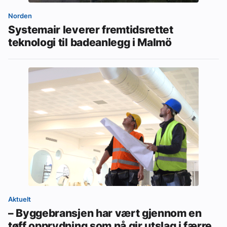
Norden
Systemair leverer fremtidsrettet
teknologi til badeanlegg i Malmö
Aktuelt
– Byggebransjen har vært gjennom en
tøff opprydning som nå gir utslag i færre