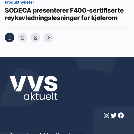
Produktnyheter
SODECA presenterer F400-sertifiserte
røykavledningsløsninger for kjølerom
1
2
3
Instagram
Twitter
Facebook