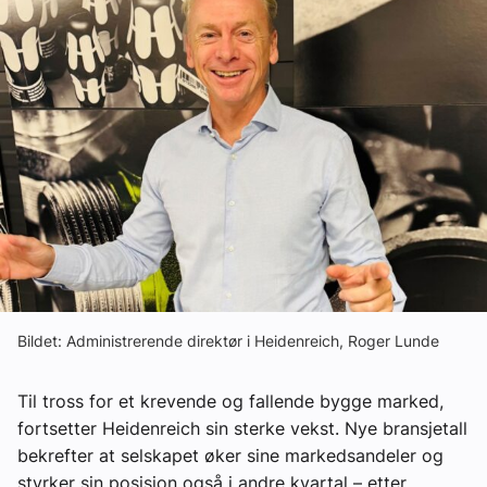
Om VVS Aktuelt
Kontakt oss:
Abonner på fagbladet Byggfakta Nyheter
Annonsere i VVS Aktuelt
Kontakt oss
Tips oss
eBlad
Bildet: Administrerende direktør i Heidenreich, Roger Lunde
Til tross for et krevende og fallende bygge marked,
fortsetter Heidenreich sin sterke vekst. Nye bransjetall
bekrefter at selskapet øker sine markedsandeler og
styrker sin posisjon også i andre kvartal – etter