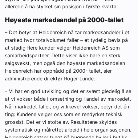
allerede å ha styrket sin posisjon i første kvartal.
Høyeste markedsandel på 2000-tallet
– Det betyr at Heidenreich nå tar markedsandeler i et
marked hvor totalvolumet faller – et tydelig bevis på
at stadig flere kunder velger Heidenreich AS som
samarbeidspartner. Dette viser ikke bare en sterk
salgsvekst, men også den høyeste markedsandelen
Heidenreich har oppnådd på 2000- tallet, sier
administrerende direktør Roger Lunde.
– Vi har en god utvikling og det er svært gledelig å se
at vi vokser både i omsetning og i andel av markedet.
Når markedet faller, og vi likevel vokser, betyr det én
ting: Kundene velger oss som en rendyrket teknisk
grossist. Det er vi stolte av. Resultatene skyldes
systematisk og målrettet arbeid i hele organisasjonen.
Heidenreich satser tungt på bugnende hyller i butikk,