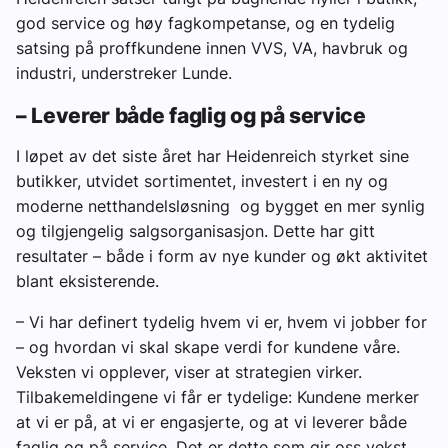
god service og høy fagkompetanse, og en tydelig
satsing på proffkundene innen VVS, VA, havbruk og
industri, understreker Lunde.
– Leverer både faglig og på service
I løpet av det siste året har Heidenreich styrket sine
butikker, utvidet sortimentet, investert i en ny og
moderne netthandelsløsning og bygget en mer synlig
og tilgjengelig salgsorganisasjon. Dette har gitt
resultater – både i form av nye kunder og økt aktivitet
blant eksisterende.
– Vi har definert tydelig hvem vi er, hvem vi jobber for
– og hvordan vi skal skape verdi for kundene våre.
Veksten vi opplever, viser at strategien virker.
Tilbakemeldingene vi får er tydelige: Kundene merker
at vi er på, at vi er engasjerte, og at vi leverer både
faglig og på service. Det er dette som gir oss vekst,