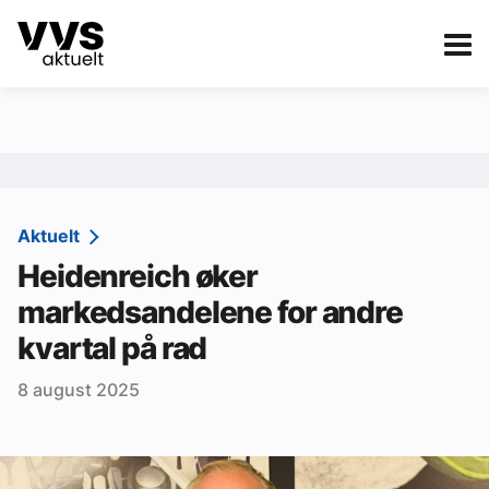
Kategorier
Om VVS Aktuelt
eBlad
Kategorier
Sanitær
Aktuelt
Heidenreich øker
Ventilasjon
markedsandelene for andre
Varme og energi
kvartal på rad
Byggautomasjon
8 august 2025
Vann og avløp
Aktuelle prosjekter