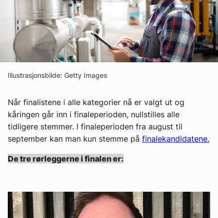
Om VVS Aktuelt
Kontakt oss:
Abonner på fagbladet Byggfakta Nyheter
Annonsere i VVS Aktuelt
Illustrasjonsbilde: Getty Images
Kontakt oss
Når finalistene i alle kategorier nå er valgt ut og
Tips oss
kåringen går inn i finaleperioden, nullstilles alle
tidligere stemmer. I finaleperioden fra august til
september kan man kun stemme på
finalekandidatene.
eBlad
De tre rørleggerne i finalen er: