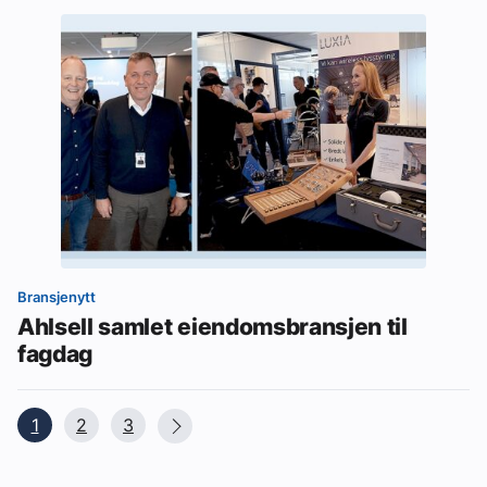
Bransjenytt
Ahlsell samlet eiendomsbransjen til
fagdag
1
2
3