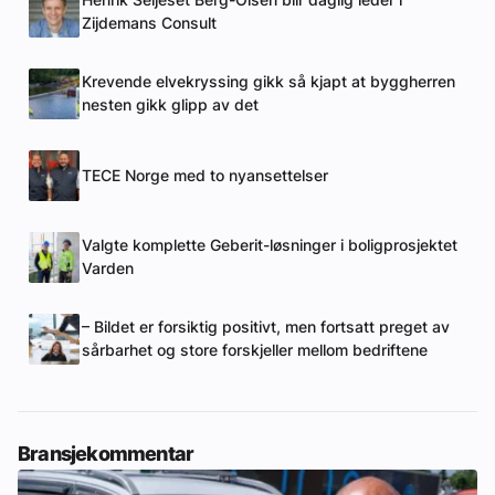
Henrik Seljeset Berg-Olsen blir daglig leder i
Zijdemans Consult
Krevende elvekryssing gikk så kjapt at byggherren
nesten gikk glipp av det
TECE Norge med to nyansettelser
Valgte komplette Geberit-løsninger i boligprosjektet
Varden
– Bildet er forsiktig positivt, men fortsatt preget av
sårbarhet og store forskjeller mellom bedriftene
Bransjekommentar