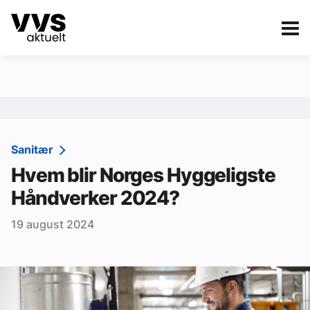
Kategorier
Om VVS Aktuelt
eBlad
Kategorier
Sanitær
Sanitær
Hvem blir Norges Hyggeligste
Ventilasjon
Håndverker 2024?
Varme og energi
19 august 2024
Byggautomasjon
Vann og avløp
Aktuelle prosjekter