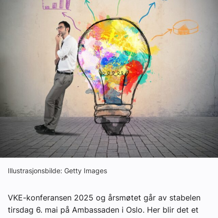
Om VVS Aktuelt
Kontakt oss:
Abonner på fagbladet Byggfakta Nyheter
Annonsere i VVS Aktuelt
Kontakt oss
Tips oss
eBlad
Illustrasjonsbilde: Getty Images
VKE-konferansen 2025 og årsmøtet går av stabelen
tirsdag 6. mai på Ambassaden i Oslo. Her blir det et