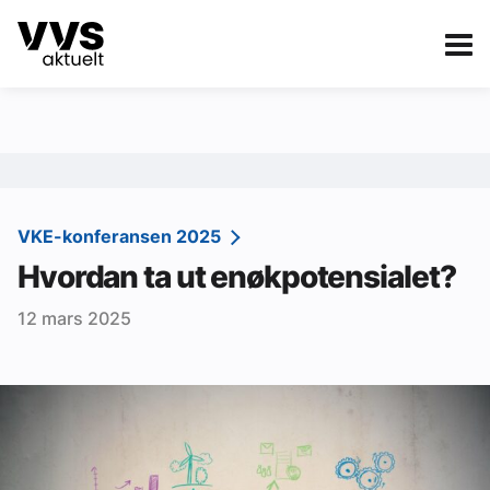
Kategorier
Om VVS Aktuelt
eBlad
Kategorier
Sanitær
VKE-konferansen 2025
Hvordan ta ut enøkpotensialet?
Ventilasjon
12 mars 2025
Varme og energi
Byggautomasjon
Vann og avløp
Aktuelle prosjekter