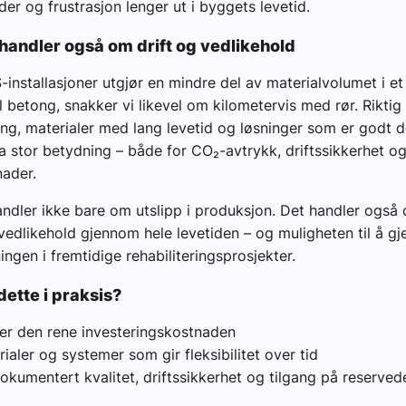
er og frustrasjon lenger ut i byggets levetid.
handler også om drift og vedlikehold
installasjoner utgjør en mindre del av materialvolumet i e
 betong, snakker vi likevel om kilometervis med rør. Riktig
ng, materialer med lang levetid og løsninger som er godt 
a stor betydning – både for CO₂-avtrykk, driftssikkerhet og
nader.
ndler ikke bare om utslipp i produksjon. Det handler også
, vedlikehold gjennom hele levetiden – og muligheten til å g
ingen i fremtidige rehabiliteringsprosjekter.
dette i praksis?
er den rene investeringskostnaden
ialer og systemer som gir fleksibilitet over tid
dokumentert kvalitet, driftssikkerhet og tilgang på reserved