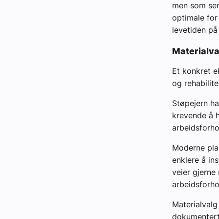
men som sene
optimale for
levetiden på 
Materialva
Et konkret e
og rehabilite
Støpejern ha
krevende å hå
arbeidsforho
Moderne plast
enklere å ins
veier gjerne
arbeidsforho
Materialvalg 
dokumentert 