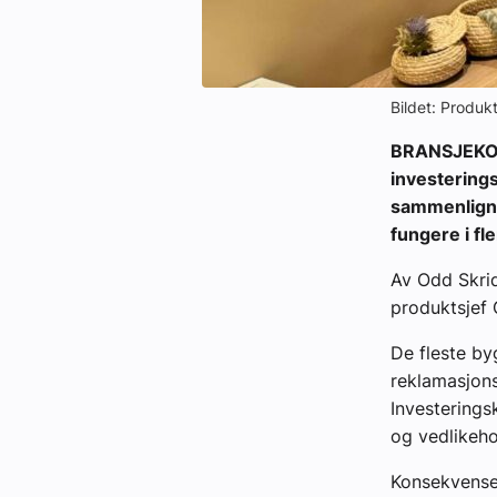
Bildet: Produk
BRANSJEKOM
investering
sammenligne 
fungere i fle
Av Odd Skri
produktsjef 
De fleste by
reklamasjons
Investerings
og vedlikeho
Konsekvensen