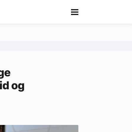
ige
tid og