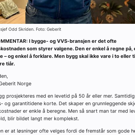
tsjef Odd Skriden. Foto: Geberit
MENTAR: I bygge- og VVS-bransjen er det ofte
skostnaden som styrer valgene. Den er enkel å regne på, 
– og enkel å forklare. Men bygg skal ikke vare i to eller ti
re tiår.
den,
Geberit Norge
gg prosjekteres med en levetid på 50 år eller mer. Samtidig
- og garantitidene korte. Det skaper en grunnleggende skj
kostnader er enkle å beregne. Men så snart man tar med leve
ld, blir bildet langt mer komplekst.
 er at løsninger ofte velges fordi de fremstår som gode h