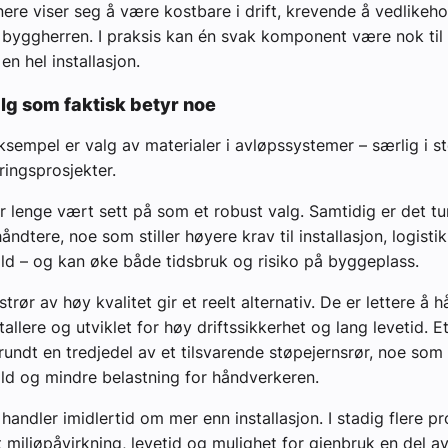
re viser seg å være kostbare i drift, krevende å vedlikehold
 byggherren. I praksis kan én svak komponent være nok til 
en hel installasjon.
lg som faktisk betyr noe
ksempel er valg av materialer i avløpssystemer – særlig i s
ringsprosjekter.
r lenge vært sett på som et robust valg. Samtidig er det t
ndtere, noe som stiller høyere krav til installasjon, logisti
ld – og kan øke både tidsbruk og risiko på byggeplass.
rør av høy kvalitet gir et reelt alternativ. De er lettere å h
tallere og utviklet for høy driftssikkerhet og lang levetid. E
 rundt en tredjedel av et tilsvarende støpejernsrør, noe som
ld og mindre belastning for håndverkeren.
handler imidlertid om mer enn installasjon. I stadig flere pro
miljøpåvirkning, levetid og mulighet for gjenbruk en del a