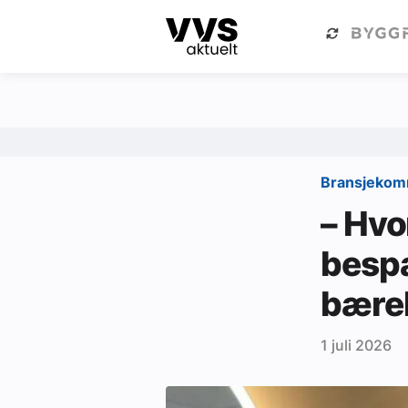
Kategorier
Om VVS Aktuelt
Kategorier
Sanitær
Bransjeko
Ventilasjon
– Hvo
Varme og energi
bespa
Byggautomasjon
bære
Vann og avløp
Aktuelle prosjekter
1 juli 2026
Om VVS Aktuelt