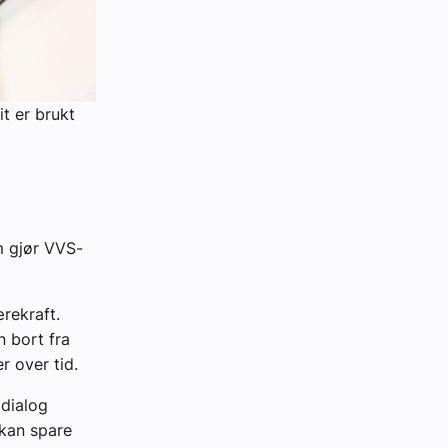
t er brukt
m gjør VVS-
rekraft.
n bort fra
r over tid.
 dialog
 kan spare