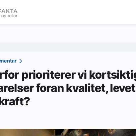
eBlad
mmentar
rfor prioriterer vi kortsikt
relser foran kvalitet, leve
kraft?