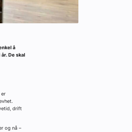
enkel å
 år. De skal
 er
evhet.
tid, drift
er og nå –