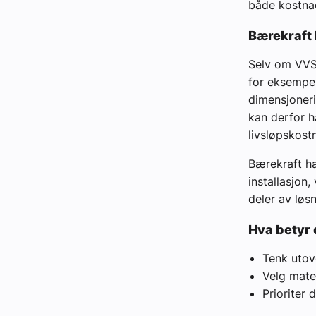
både kostnad
Bærekraft 
Selv om VVS-
for eksempel
dimensjoneri
kan derfor h
livsløpskost
Bærekraft ha
installasjon
deler av løsn
Hva betyr 
Tenk utov
Velg mater
Prioriter 