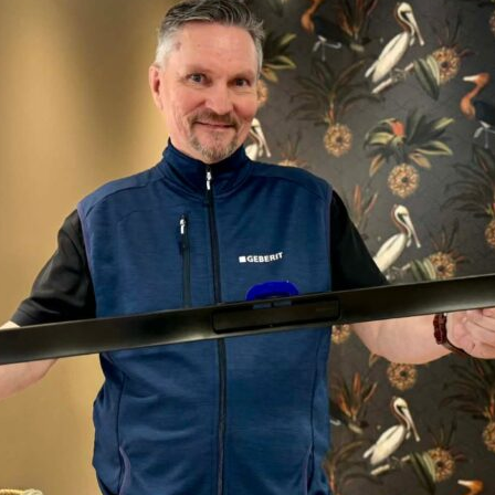
yheter