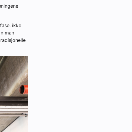
øsningene
fase, ikke
kan man
radisjonelle