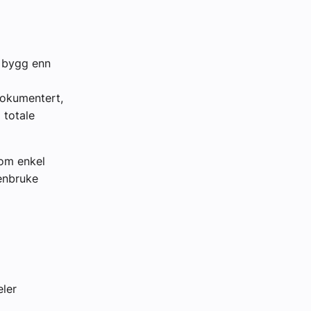
t bygg enn
dokumentert,
 totale
 om enkel
jenbruke
eler