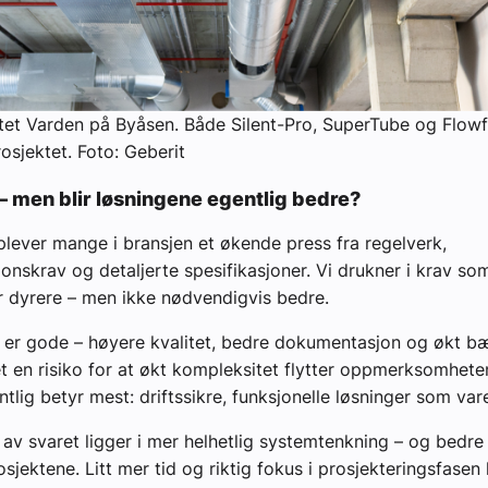
tet Varden på Byåsen. Både Silent-Pro, SuperTube og Flowfi
rosjektet. Foto: Geberit
 – men blir løsningene egentlig bedre?
lever mange i bransjen et økende press fra regelverk,
nskrav og detaljerte spesifikasjoner. Vi drukner i krav so
er dyrere – men ikke nødvendigvis bedre.
 er gode – høyere kvalitet, bedre dokumentasjon og økt bæ
et en risiko for at økt kompleksitet flytter oppmerksomhete
tlig betyr mest: driftssikre, funksjonelle løsninger som vare
l av svaret ligger i mer helhetlig systemtenkning – og bedre
rosjektene. Litt mer tid og riktig fokus i prosjekteringsfasen