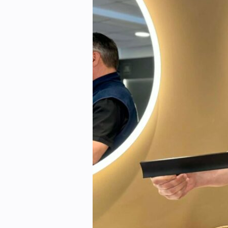
Kontakt oss:
Abonner på fagbladet Byggfakta N
Annonsere i VVS Aktuelt
Kontakt oss
Tips oss
eBlad