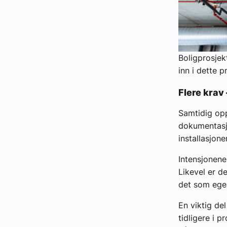
Boligprosjek
inn i dette p
Flere krav
Samtidig opp
dokumentasjo
installasjon
Intensjonene
Likevel er d
det som egen
En viktig de
tidligere i p