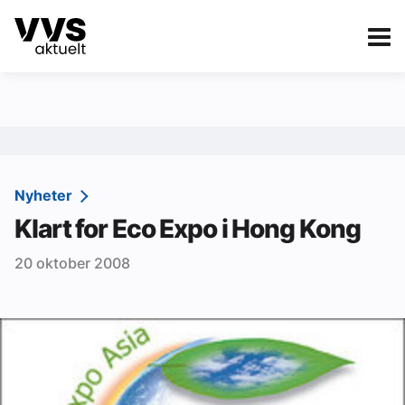
Kategorier
Om VVS Aktuelt
eBlad
Kategorier
Sanitær
Nyheter
Klart for Eco Expo i Hong Kong
Ventilasjon
20 oktober 2008
Varme og energi
Byggautomasjon
Vann og avløp
Aktuelle prosjekter