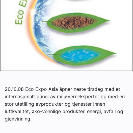
Om VVS Aktuelt
Kontakt oss:
Abonner på fagbladet Byggfakta Nyheter
Annonsere i VVS Aktuelt
Kontakt oss
Tips oss
eBlad
20.10.08 Eco Expo Asia åpner neste tirsdag med et
internasjonalt panel av miljøverneksperter og med en
stor utstilling avprodukter og tjenester innen
luftkvalitet, øko-vennlige produkter, energi, avfall og
gjenvinning.