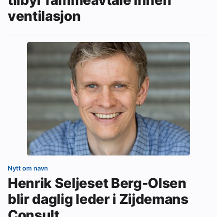
tilbyr rammeavtale innen
ventilasjon
Nytt om navn
Henrik Seljeset Berg-Olsen
blir daglig leder i Zijdemans
Consult